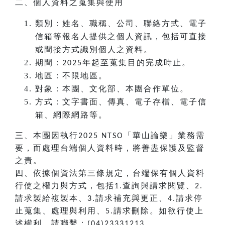
二、個人資料之蒐集與使用
類別：姓名、職稱、公司、聯絡方式、電子
信箱等報名人提供之個人資訊，包括可直接
或間接方式識別個人之資料。
期間：
年起至蒐集目的完成時止。
2025
地區：不限地區。
對象：本團、文化部、本團合作單位。
方式：文字書面、傳真、電子存檔、電子信
箱、網際網路等。
三、本團因執行
「華山論樂」業務需
2025 NTSO
要，而處理台端個人資料時，將善盡保護及監督
之責。
四、依據個資法第三條規定，台端保有個人資料
行使之權力與方式，包括
查詢與請求閱覽、
1.
2.
請求製給複製本、
請求補充與更正、
請求停
3.
4.
止蒐集、處理與利用、
請求刪除。如欲行使上
5.
述權利，請聯繫：
，
(04)23331213