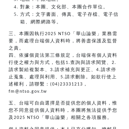
對象：本團、文化部、本團合作單位。
方式：文字書面、傳真、電子存檔、電子信
箱、網際網路等。
三、本團因執行
「華山論樂」業務需
2025 NTSO
要，而處理台端個人資料時，將善盡保護及監督
之責。
四、依據個資法第三條規定，台端保有個人資料
行使之權力與方式，包括
查詢與請求閱覽、
1.
2.
請求製給複製本、
請求補充與更正、
請求停
3.
4.
止蒐集、處理與利用、
請求刪除。如欲行使上
5.
述權利，請聯繫：
，
(04)23331213
fm@ntso.gov.tw
五、台端可自由選擇是否提供您的個人資料，惟
您不同意提供個人資料時，本團將無法提供予您
及
「華山論樂」相關之各項服務。
2025 NTSO