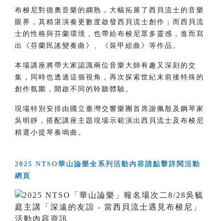
布梭尼對德奧音樂的嫻熟，大幅拓展了西貝流士的音樂
眼界，其精湛演奏更數度啟發西貝流士創作；而西貝流
士的性格與芬蘭環境，也帶給布梭尼眾多靈感，進而寫
出《芬蘭民謠變奏曲》、《裝甲組曲》等作品。
本場講座將帶大家認識兩位音樂大師有趣又深刻的交
集，同時也透過這個視角，再次探索世紀末前後特殊的
創作氛圍，開啟不同的聆聽體驗。
現場特別安排由國立臺灣交響樂團首席謝佩殷及鋼琴家
吳明靜，搭配講座主題現場示範演出西貝流士及布梭尼
精選小提琴奏鳴曲。
2025 NTSO華山論樂全系列活動內容請點擊詳閱活動
網頁