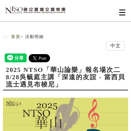
跳到主要內容
網站導覽
:::
首頁
> 活動明細
中文
2025 NTSO「華山論樂」報名場次二
8/28吳毓庭主講「深遠的友誼 - 當西貝
流士遇見布梭尼」