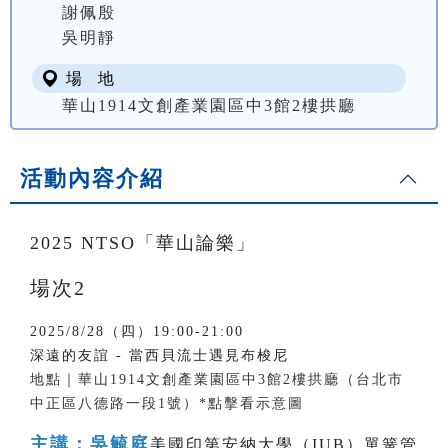
謝佩殷
吳明靜
場 地
華山1914文創產業園區中3館2樓拱廳
活動內容介紹
2025 NTSO「華山論樂」
場次2
2025/8/28（四）19:00-21:00
深遠的友誼 - 當西貝流士遇見布梭尼
地點｜華山1914文創產業園區中3館2樓拱廳（台北市
中正區八德路一段1號）*點擊看示意圖
主講：吳毓庭
美國印第安納大學（IUB）單簧管