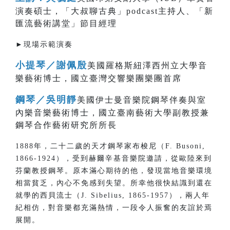
演奏碩士，「大叔聊古典」podcast主持人、「新
匯流藝術講堂」節目經理
►現場示範演奏
小提琴／謝佩殷
美國羅格斯紐澤西州立大學音
樂藝術博士，國立臺灣交響樂團樂團首席
鋼琴／吳明靜
美國伊士曼音樂院鋼琴伴奏與室
內樂音樂藝術博士，國立臺南藝術大學副教授兼
鋼琴合作藝術研究所所長
1888年，二十二歲的天才鋼琴家布梭尼（F. Busoni,
1866-1924），受到赫爾辛基音樂院邀請，從歐陸來到
芬蘭教授鋼琴。原本滿心期待的他，發現當地音樂環境
相當貧乏，內心不免感到失望。所幸他很快結識到還在
就學的西貝流士（J. Sibelius, 1865-1957），兩人年
紀相仿，對音樂都充滿熱情，一段令人振奮的友誼於焉
展開。