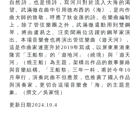
自然詩，也是情詩，寫河川對於流入大海的渴
望。武滿徹在曲中引用德布西的《海》，是向作
曲大師的致敬，呼應了狄金蓀的詩。在樂曲編制
上，除了管弦樂團之外，武滿徹還動用到雙鋼
琴，將由盧易之、汪奕聞兩位活躍的鋼琴家演
出。本場音樂會也將演出管弦樂曲《遊天河》，
這是作曲家連憲升於2019年寫成，以屏東東港東
隆宮「王船祭」的「遊地河」（繞境）與「遊天
河」（燒王船）為主題，架構出作品的敘事脈絡
與音樂結構。「王船祭」三年一科，甫於今年10
月舉行，演奏此曲不但應景，也推廣了國人作品
與演奏家，更切合這場音樂會「海」的主題意
象。（撰文／吳家恆）
更新日期2024.10.4