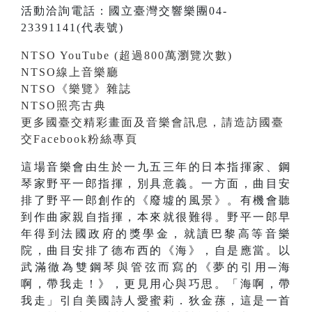
活動洽詢電話：國立臺灣交響樂團04-
23391141(代表號)
NTSO YouTube (超過800萬瀏覽次數)
NTSO線上音樂廳
NTSO《樂覽》雜誌
NTSO照亮古典
更多國臺交精彩畫面及音樂會訊息，請造訪國臺
交Facebook粉絲專頁
這場音樂會由生於一九五三年的日本指揮家、鋼
琴家野平一郎指揮，別具意義。一方面，曲目安
排了野平一郎創作的《廢墟的風景》。有機會聽
到作曲家親自指揮，本來就很難得。野平一郎早
年得到法國政府的獎學金，就讀巴黎高等音樂
院，曲目安排了德布西的《海》，自是應當。以
武滿徹為雙鋼琴與管弦而寫的《夢的引用─海
啊，帶我走！》，更見用心與巧思。「海啊，帶
我走」引自美國詩人愛蜜莉．狄金蓀，這是一首