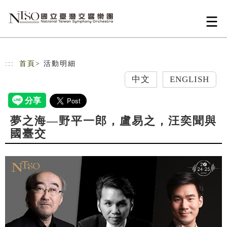
跳到主要內容
網站導覽
:::
首頁
> 活動明細
中文
ENGLISH
夢之海—野平一郎，盧易之，汪奕聞與
國臺交