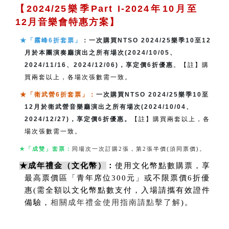
【2024/25樂季Part I-2024年10月至
12月音樂會特惠方案】
★「霧峰6折套票」
：一次購買NTSO 2024/25樂季10至12
月於本團演奏廳演出之所有場次(2024/10/05、
2024/11/16、2024/12/06)，享定價6折優惠
。【註】購
買兩套以上，各場次張數需一致。
★「衛武營6折套票」
：
一次購買NTSO 2024/25樂季10至
12月於衛武營音樂廳演出之所有場次(2024/10/04、
2024/12/27)，享定價6折優惠。
【註】購買兩套以上，各
場次張數需一致。
★
「成雙」套票：
同場次一次訂購
2
張，第
2
張半價
(須同票價)。
★
成年禮金（文化幣）
：
使用文化幣點數購票，享
最高票價區「青年席位300元」或不限票價6折優
惠(需全額以文化幣點數支付，入場請攜有效證件
備驗，
相關成年禮金使用指南請點擊了解
)。