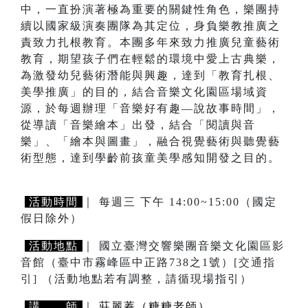
中，一直扮演著極為重要的關鍵性角色，樂團持
續以國家級演奏團隊為其定位，身負樂教推廣之
責致力扎根教育。本團多年來致力推廣兒童藝術
教育，期望孩子們在輕鬆的環境中愛上古典樂，
為激發幼兒藝術潛能與興趣，達到「教育扎根、
美學推廣」的目的，結合音樂文化園區場域資
源，於每週辦理「音樂好有趣—說故事時間」，
從導讀「音樂繪本」出發，結合「閱讀與音
樂」、「繪本與圖畫」，融合視覺藝術與聽覺藝
術型態，達到學齡前孩童美學感知開發之目的。
活動時間
｜ 每週三 下午 14:00~15:00（國定
假日除外）
活動地點
｜ 國立臺灣交響樂團音樂文化園區影
音館（臺中市霧峰區中正路738之1號）
[交通指
引]
（活動地點若有調整，請循現場指引）
講 師
｜
莊麗蓁（糖糖老師）