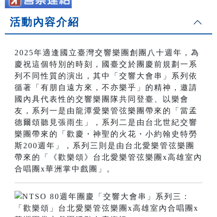
活動內容介紹
2025年適逢國立臺灣交響樂團創團八十週年，為
慶祝這個特別的時刻，國臺交於團慶前規劃一系
列不同性質的演出，其中「交響大會串」系列依
循著「有朋自遠方來，不亦樂乎」的精神，邀請
國內具代表性的交響樂團隊共同登臺、以樂會
友，系列一是由龍潭愛樂管弦樂團帶來的「當孟
德爾頌聽見張雨生」，系列二是由台北世紀交響
樂團帶來的「歡慶・神聖的火花・小約翰史特勞
斯200週年」，系列三則是由台北愛樂管弦樂團
帶來的「《歡樂頌》台北愛樂管弦樂團x高雄室內
合唱團x華洲掌中戲團」。