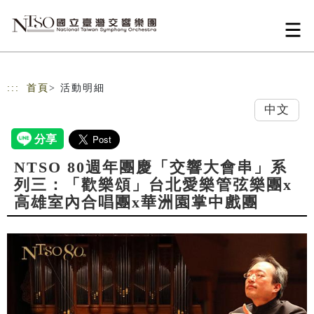
跳到主要內容
網站導覽
:::
首頁
> 活動明細
中文
NTSO 80週年團慶「交響大會串」系
列三：「歡樂頌」台北愛樂管弦樂團x
高雄室內合唱團x華洲園掌中戲團