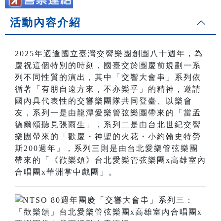
活動內容介紹
2025年適逢國立臺灣交響樂團創團八十週年，為
慶祝這個特別的時刻，國臺交於團慶前規劃一系
列不同性質的演出，其中「交響大會串」系列依
循著「有朋自遠方來，不亦樂乎」的精神，邀請
國內具代表性的交響樂團隊共同登臺、以樂會
友，系列一是由龍潭愛樂管弦樂團帶來的「當孟
德爾頌聽見張雨生」，系列二是由台北世紀交響
樂團帶來的「歡慶・神聖的火花・小約翰史特勞
斯200週年」，系列三則是由台北愛樂管弦樂團
帶來的「《歡樂頌》台北愛樂管弦樂團x高雄室內
合唱團x華洲掌中戲團」。