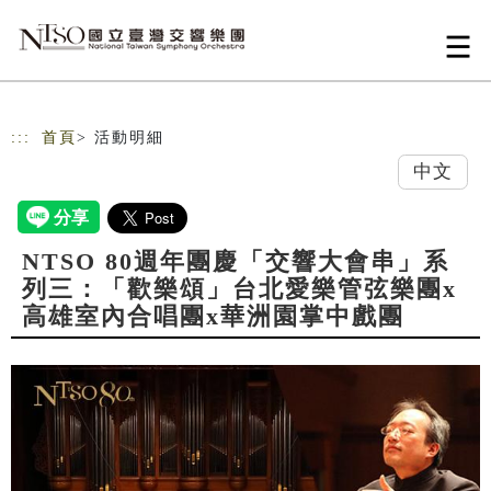
跳到主要內容
網站導覽
:::
首頁
> 活動明細
中文
NTSO 80週年團慶「交響大會串」系
列三：「歡樂頌」台北愛樂管弦樂團x
高雄室內合唱團x華洲園掌中戲團