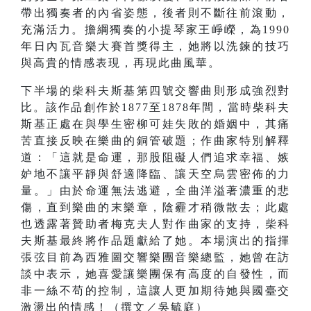
帶出獨奏者的內省姿態，後者則不斷往前滾動，
充滿活力。擔綱獨奏的小提琴家王崢嶸，為1990
年日內瓦音樂大賽首獎得主，她將以洗鍊的技巧
與高貴的情感表現，再現此曲風華。
下半場的柴科夫斯基第四號交響曲則形成強烈對
比。該作品創作於1877至1878年間，當時柴科夫
斯基正處在與學生密柳可娃失敗的婚姻中，其痛
苦直接反映在樂曲的銅管破題；作曲家特別解釋
道：「這就是命運，那股阻礙人們追求幸福、嫉
妒地不讓平靜與舒適降臨、讓天空烏雲密佈的力
量。」由於命運無法逃避，全曲洋溢著濃重的悲
傷，直到樂曲的末樂章，陰霾才稍微散去；此處
也透露著贊助者梅克夫人對作曲家的支持，柴科
夫斯基最終將作品題獻給了她。本場演出的指揮
張弦目前為西雅圖交響樂團音樂總監，她曾在訪
談中表示，她喜愛讓樂團保有高度的自發性，而
非一絲不苟的控制，這讓人更加期待她與國臺交
激盪出的情感！（撰文／吳毓庭）