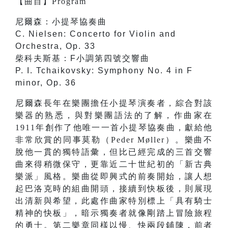
【
曲目
】
Program
尼爾森：小提琴協奏曲
C. Nielsen: Concerto for Violin and
Orchestra, Op. 33
柴科夫斯基：F小調第四號交響曲
P. I. Tchaikovsky: Symphony No. 4 in F
minor, Op. 36
尼爾森長年在樂團擔任小提琴演奏者，綜合對該
樂器的熟悉，與對樂團語法的了解，作曲家在
1911年創作了他唯一一首小提琴協奏曲，獻給他
非常欣賞的同事莫勒（Peder Møller）。樂曲不
脫他一貫的獨特語彙，但比已經完成的三首交響
曲來得稍微保守，更靠近二十世紀初的「新古典
樂派」風格。樂曲從即興式的前奏開始，讓人想
起巴洛克時的組曲開頭，接續到快板後，則展現
出清新與希望，此處作曲家特別標上「具有騎士
精神的快板」，暗示獨奏者就像剛踏上冒險旅程
的勇士。第二樂章同樣以慢、快兩段鋪陳，前者