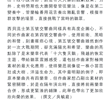
外，史特勞斯也大膽開發管弦樂法，像是在第二
變奏中，管樂輪番用花舌奏出雜亂音響，模擬羊
群攻擊的場景，直接挑戰了當時的聽眾。
西貝流士第五號交響曲同樣具有高度企圖心。不
同於作曲家在第四號交響曲中，使用前衛、黑暗
的和聲，刻畫罹癌心境，第五號交響曲雖然創作
於一次大戰期間，卻充滿陽光和希望。樂曲的亮
點除了是末樂章代表「十六隻天鵝」飛越的恢宏
主題，帶給聽眾震撼感受，還包括作曲家對極簡
素材的最大化應用，使得樂思就像從一株小苗茁
壯成大樹，洋溢生命力。其中最明顯的例子，即
原本樂曲共有四樂章，但作曲家想凸顯出素材的
緊密關聯，於是在隔年演出時，直接將前兩樂章
合併，形成更緊湊的鋪陳，此舉也帶出了更加欣
欣向榮的效果。（撰文／吳毓庭）