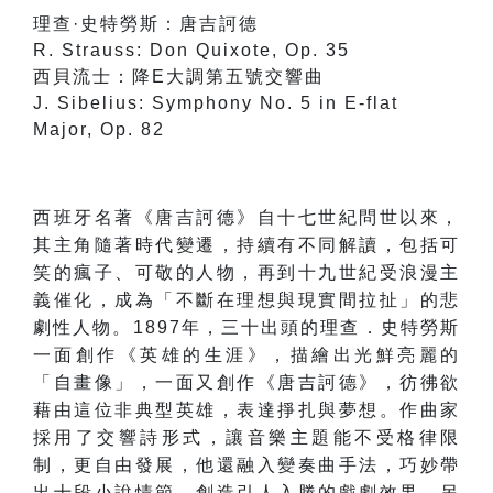
理查·史特勞斯：唐吉訶德
R. Strauss: Don Quixote, Op. 35
西貝流士：降E大調第五號交響曲
J. Sibelius: Symphony No. 5 in E-flat
Major, Op. 82
西班牙名著《唐吉
訶
德》自十七世紀問世以來，
其主角隨著時代變遷，持續有不同解讀，包括可
笑的瘋子、可敬的人物，再到十九世紀受浪漫主
義催化，成為「不斷在理想與現實間拉扯」的悲
劇性人物。1897年，三十出頭的理查．史特勞斯
一面創作《英雄的生涯》，描繪出光鮮亮麗的
「自畫像」，一面又創作《唐吉
訶
德》，彷彿欲
藉由這位非典型英雄，表達掙扎與夢想。作曲家
採用了交響詩形式，讓音樂主題能不受格律限
制，更自由發展，他還融入變奏曲手法，巧妙帶
出十段小說情節，創造引人入勝的戲劇效果。另