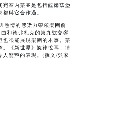
陶宛室內樂團是包括薩爾茲堡
家都與它合作過。
巧與熱情的感染力帶領樂團前
奏曲和德弗札克的第九號交響
但也很能展現樂團的本事。樂
章。《新世界》旋律悅耳，情
人驚艷的表現。(撰文/吳家