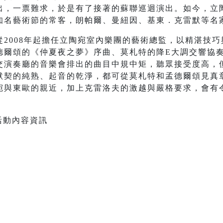
出，一票難求，於是有了接著的蘇聯巡迴演出。如今，立
知名藝術節的常客，朗帕爾、曼紐因、基東．克雷默等名
2008年起擔任立陶宛室內樂團的藝術總監，以精湛技
德爾頌的《仲夏夜之夢》序曲、莫札特的降E大調交響協
交演奏廳的音樂會排出的曲目中規中矩，聽眾接受度高，
默契的純熟、起音的乾淨，都可從莫札特和孟德爾頌見真
宛與東歐的親近，加上克雷洛夫的激越與嚴格要求，會有令