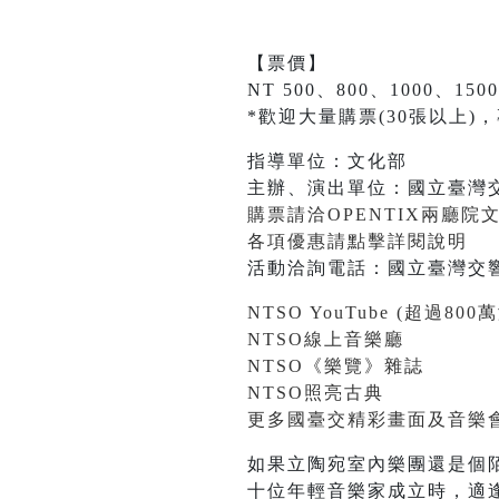
【票價】
NT 500、800、1000、150
*歡迎大量購票(30張以上)，專案優
指導單位：文化部
主辦、演出單位：國立臺灣
購票請洽OPENTIX兩廳院
各項優惠請點擊詳閱說明
活動洽詢電話：國立臺灣交響樂團
NTSO YouTube (超過80
NTSO線上音樂廳
NTSO《樂覽》雜誌
NTSO照亮古典
更多國臺交精彩畫面及音樂會訊
如果立陶宛室內樂團還是個陌
十位年輕音樂家成立時，適