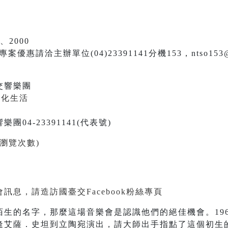
0、2000
惠請洽主辦單位(04)23391141分機153，ntso153@nt
交響樂團
文化生活
04-23391141(代表號)
0萬瀏覽次數)
息，請造訪國臺交Facebook粉絲專頁
生的名字，那麼這場音樂會是認識他們的絕佳機會。19
逢艾薩．史坦到立陶宛演出，請大師出手指點了這個初生