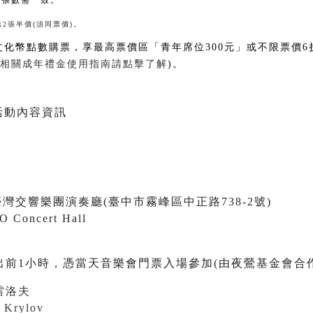
次張數需一致。
第
2
張半價
(須同票價)。
文化幣點數購票，享最高票價區「青年席位300元」或不限票價6
相關成年禮金使用指南請點擊了解
)。
0 國立臺灣交響樂團演奏廳(臺中市霧峰區中正路738-2號)
O Concert Hall
出前1小時，憑當天音樂會門票入場參加(由夜鶯基金會合
雷洛夫
j Krylov