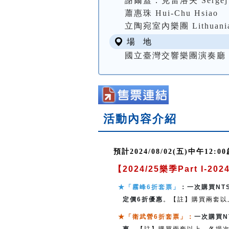
謝爾蓋．克雷洛夫 Sergej 
蕭惠珠 Hui-Chu Hsiao
立陶宛室內樂團 Lithuanian 
場 地
國立臺灣交響樂團演奏廳 NTSO
活動內容介紹
預計2024/08/02(五)中午12:0
【2024/25樂季Part I-
★「霧峰6折套票」
：一次購買NTSO
定價6折優惠
。【註】購買兩套以
★「衛武營6折套票」
：
一次購買NT