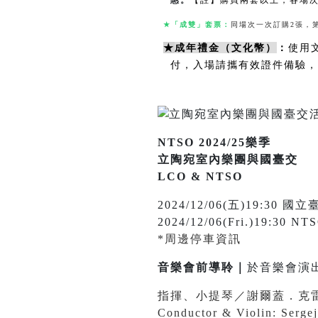
惠。
【註】購買兩套以上，各場
★
「成雙」套票：
同場次一次訂購
2
張，
★
成年禮金（文化幣）
：
使用
付，入場請攜有效證件備驗，
NTSO 2024/25樂季
立陶宛室內樂團與國臺交
LCO & NTSO
2024/12/06(五)19:3
2024/12/06(Fri.)19:30 NTS
*周邊停車資訊
音樂會前導聆｜
於音樂會演
指揮、小提琴／謝爾蓋．克
Conductor & Violin: Serge