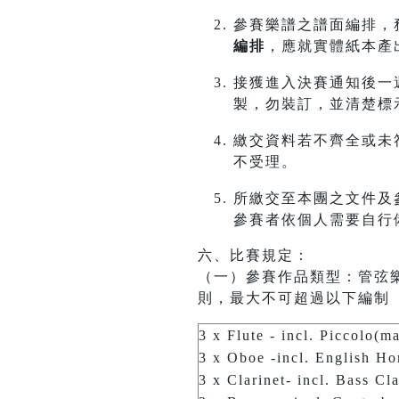
參賽樂譜之譜面編排，
編排
，應就實體紙本產
接獲進入決賽通知後一週
製，勿裝訂，並清楚標
繳交資料若不齊全或未
不受理。
所繳交至本團之文件及
參賽者依個人需要自行
六、比賽規定：
（一）參賽作品類型：管弦
則，最大不可超過以下編制
3 x Flute - incl. Piccolo(m
3 x Oboe -incl. English Ho
3 x Clarinet- incl. Bass Cl