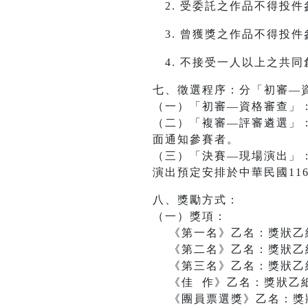
受委託之作品不得投件
曾獲獎之作品不得投件
不接受一人以上之共同
七、徵選程序：分「初審—
（一）「初審—資格審查」
（二）「複審—評審遴選」
面通知參賽者。
（三）「決賽—現場演出」
演出預定安排於中華民國116
八、獎勵方式：
（一）獎項：
《第一名》乙名：獎狀乙紙
《第二名》乙名：獎狀乙紙
《第三名》乙名：獎狀乙紙
《佳 作》乙名：獎狀乙紙
《團員票選獎》乙名：獎狀