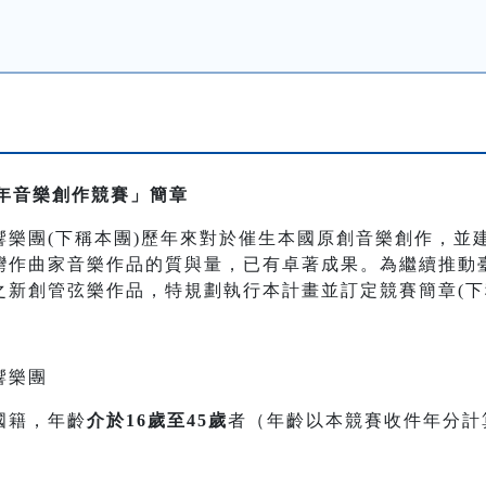
青年音樂創作競賽」簡章
響樂團(下稱本團)歷年來對於催生本國原創音樂創作，並
灣作曲家音樂作品的質與量，已有卓著成果。為繼續推動
之新創管弦樂作品，特規劃執行本計畫並訂定競賽簡章(下
響樂團
國籍，年齡
介於16歲至45歲
者（年齡以本競賽收件年分計