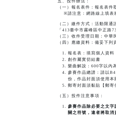
五、投件辦法：
（一）報名表件：報名表件
※請注意：網路線上填表將
（二）繳件方式：活動限通
「413臺中市霧峰區中正路7
（三）收件受理日期：中華
（四）應繳資料：備妥下列
報名表：填寫個人資料
創作屬實切結書
樂曲解說：600字以
參賽作品總譜：請以B4規格(
份，作品封面須使用本
郵寄封面須黏貼【郵寄
（五）投件注意事項：
參賽作品除必要之文字
關之符號，違者將取消