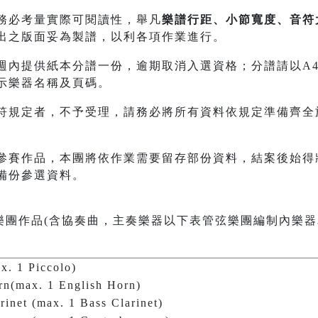
務必考量實際可閱讀性，舉凡
樂譜行距、小節寬度、音符
出之版面妥為製譜，以利各項作業進行。
內提供紙本分譜一份，逾期取消入選資格；分譜請以A4規格21
示樂器名稱及頁碼。
符規定者，不予受理，請務必將所有資料依規定準備齊全
參賽作品，本團將依作業需要留存部份資料，結案後始得
備份參選資料。
樂團作品(含協奏曲，主奏樂器以下表管弦樂團編制內樂器
ax. 1 Piccolo)
rn(max. 1 English Horn)
arinet (max. 1 Bass Clarinet)