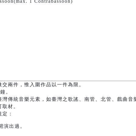
assoon(max. 1 Contrabassoon)
繳交兩件，惟入圍作品以一件為限。
分鐘。
臺灣傳統音樂元素，如臺灣之歌謠、南管、北管、戲曲音
可取材。
規定：
開演出過。