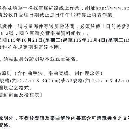
取得及填寫一律採電腦網路線上作業，網址
http://www.nt
於收件受理日期截止是日中午12時停止填表作業。
訊繳件，請考量郵件寄送所需時間，必須於截止日前將參
38-2號，國立臺灣交響樂團資料組收」。
民國
115年10月21日(星期三)起至115年11月4日(星期三)
資料並在規定期限寄達本團。
，須黏貼身分證明影本並親筆簽名。
內為原則（含作曲手法、樂曲架構、創作理念等）
約25.7cm X 36.5cm)或A3規格(約29.7cm X 
團規定之格式。
信封封面及檢核表】
說明外，不得於樂譜及樂曲解說內書寫含可辨識姓名之文
資格。