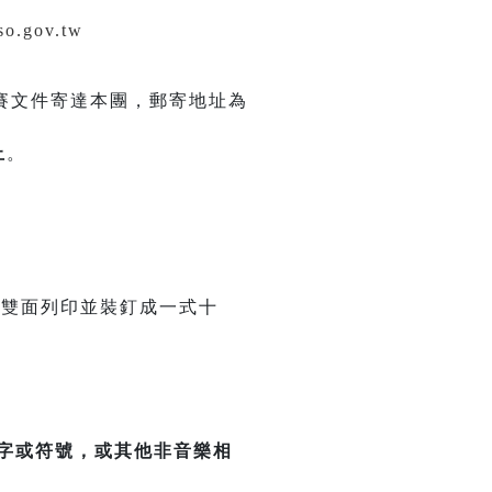
so.gov.tw
賽文件寄達本團，郵寄地址為
止
。
42cm)雙面列印並裝釘成一式十
字或符號，或其他非音樂相