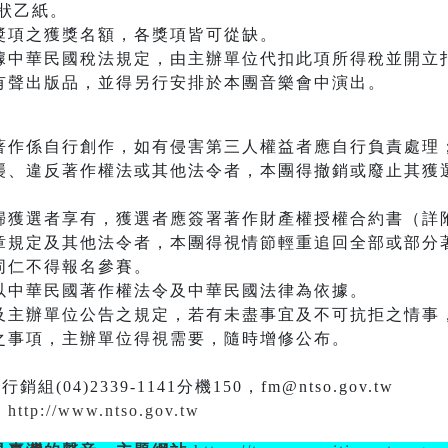
狀乙紙。
獎項之獲獎名額，各獎項皆可從缺。
據中華民國稅法規定，由主辦單位代扣此項所得稅並開立
有聲出版品，並得另行安排於本團音樂會中演出。
著作係自行創作，如有侵害第三人權益者應自行負責處理
襲、違反著作權法或其他法令者，本團得撤銷或廢止其獲
歸獲選者享有，獲選者應簽署著作財產權授權合約書（詳
章規定及其他法令者，本團得視情節輕重追回全部或部分
同仁不得報名參賽。
以中華民國著作權法令及中華民國法律為依據。
及主辦單位公告之規定，若有未盡事宜及不可抗拒之情事
之事項，主辦單位得視需要，隨時增修公布。
)2339-1141分機150，fm@ntso.gov.tw
站
http://www.ntso.gov.tw