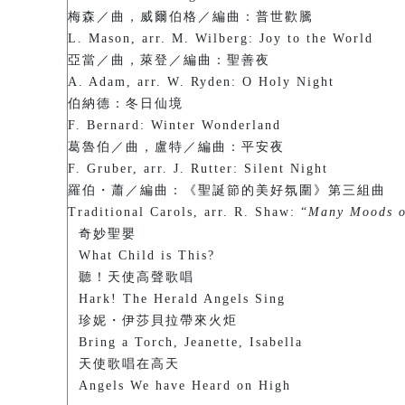
梅森／曲，威爾伯格／編曲：普世歡騰
L. Mason, arr. M. Wilberg: Joy to the World
亞當／曲，萊登／編曲：聖善夜
A. Adam, arr. W. Ryden: O Holy Night
伯納德：冬日仙境
F. Bernard: Winter Wonderland
葛魯伯／曲，盧特／編曲：平安夜
F. Gruber, arr. J. Rutter: Silent Night
羅伯・蕭／編曲：《聖誕節的美好氛圍》第三組曲
Traditional Carols, arr. R. Shaw: “
Many Moods o
奇妙聖嬰
What Child is This?
聽！天使高聲歌唱
Hark! The Herald Angels Sing
珍妮・伊莎貝拉帶來火炬
Bring a Torch, Jeanette, Isabella
天使歌唱在高天
Angels We have Heard on High