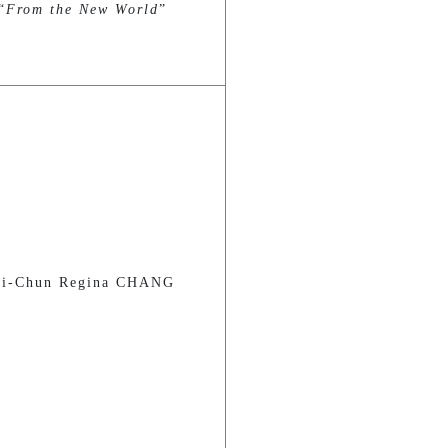
“
From the New World
”
Chun Regina CHANG