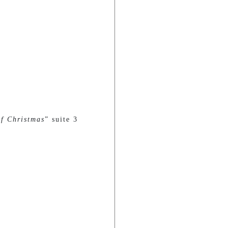
f Christmas
” suite 3