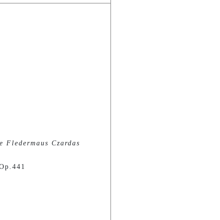
e Fledermaus Czardas
 Op.441