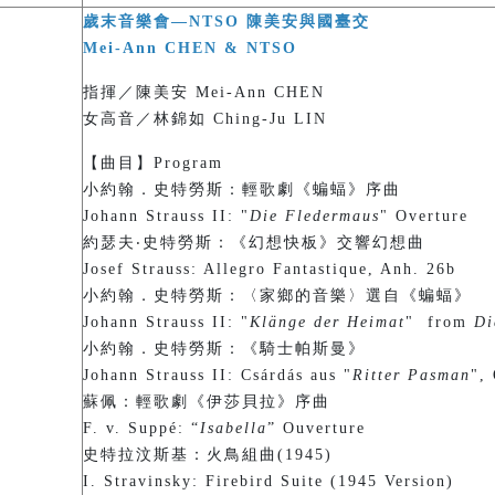
歲末音樂會—NTSO 陳美安與國臺交
Mei-Ann CHEN & NTSO
指揮／陳美安 Mei-Ann CHEN
女高音／林錦如 Ching-Ju LIN
【曲目】Program
小約翰．史特勞斯：輕歌劇《蝙蝠》序曲
Johann Strauss II: "
Die Fledermaus
" Overture
約瑟夫‧史特勞斯：《幻想快板》交響幻想曲
Josef Strauss: Allegro Fantastique, Anh. 26b
小約翰．史特勞斯：〈家鄉的音樂〉選自《蝙蝠》
Johann Strauss II: "
Klänge der Heimat
" from
Di
小約翰．史特勞斯：《騎士帕斯曼》
Johann Strauss II: Csárdás aus "
Ritter Pasman
",
蘇佩：輕歌劇《伊莎貝拉》序曲
F. v. Suppé: “
Isabella
” Ouverture
史特拉汶斯基：火鳥組曲(1945)
I. Stravinsky: Firebird Suite (1945 Version)