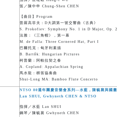
笛／陳中申 Chung-Shen CHEN
【曲目】Program
普羅高菲夫：D大調第一號交響曲《古典》
S. Prokofiev: Symphony No. 1 in D Major, Op. 2
法雅：《三角帽》，第一幕
M. de Falla: Three Cornered Hat, Part I
巴爾托克：匈牙利素描
ó
B. Bart
k: Hungarian Pictures
柯普蘭：阿帕拉契之春
A. Copland: Appalachian Spring
馬水龍：梆笛協奏曲
Shui-Long MA: Bamboo Flute Concerto
NTSO 80週年團慶音樂會系列—水藍，陳毓襄與國
Lan SHUI, Gwhyneth CHEN & NTSO
指揮／水藍 Lan SHUI
鋼琴／陳毓襄 Gwhyneth CHEN