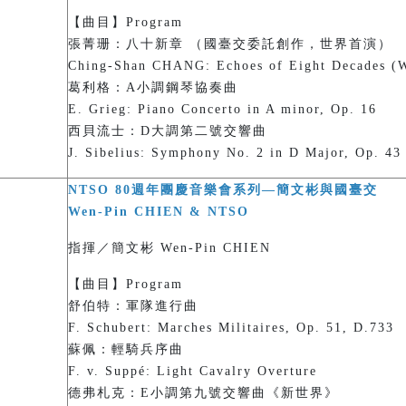
【曲目】Program
張菁珊：八十新章 （國臺交委託創作，世界首演）
Ching-Shan CHANG: Echoes of Eight Decades (W
葛利格：A小調鋼琴協奏曲
E. Grieg: Piano Concerto in A minor, Op. 16
西貝流士：D大調第二號交響曲
J. Sibelius: Symphony No. 2 in D Major, Op. 43
NTSO 80週年團慶音樂會系列—簡文彬與國臺交
Wen-Pin CHIEN & NTSO
指揮／簡文彬 Wen-Pin CHIEN
【曲目】Program
舒伯特：軍隊進行曲
F. Schubert: Marches Militaires, Op. 51, D.733
蘇佩：輕騎兵序曲
F. v. Suppé: Light Cavalry Overture
德弗札克：E小調第九號交響曲《新世界》