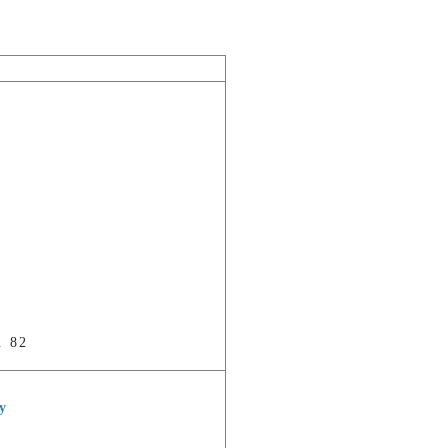
. 82
y