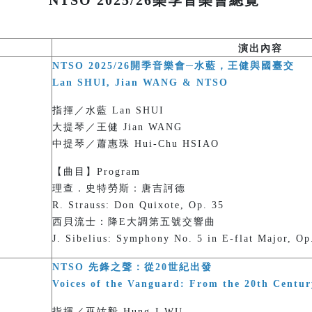
NTSO 2025/26樂季音樂會總覽
演出內容
NTSO 2025/26開季音樂會─水藍，王健與國臺交
Lan SHUI, Jian WANG & NTSO
指揮／水藍 Lan SHUI
大提琴／王健 Jian WANG
中提琴／蕭惠珠 Hui-Chu HSIAO
【曲目】Program
理查．史特勞斯：唐吉訶德
R. Strauss: Don Quixote, Op. 35
西貝流士：降E大調第五號交響曲
J. Sibelius: Symphony No. 5 in E-flat Major, Op
NTSO 先鋒之聲：從20世紀出發
Voices of the Vanguard: From the 20th Centur
指揮／巫竑毅 Hung-I WU