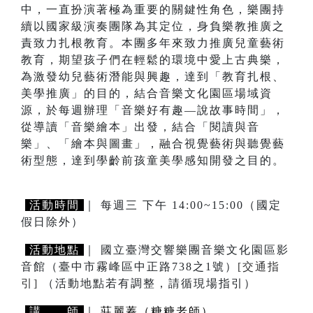
中，一直扮演著極為重要的關鍵性角色，樂團持
續以國家級演奏團隊為其定位，身負樂教推廣之
責致力扎根教育。本團多年來致力推廣兒童藝術
教育，期望孩子們在輕鬆的環境中愛上古典樂，
為激發幼兒藝術潛能與興趣，達到「教育扎根、
美學推廣」的目的，結合音樂文化園區場域資
源，於每週辦理「音樂好有趣—說故事時間」，
從導讀「音樂繪本」出發，結合「閱讀與音
樂」、「繪本與圖畫」，融合視覺藝術與聽覺藝
術型態，達到學齡前孩童美學感知開發之目的。
活動時間
｜ 每週三 下午 14:00~15:00（國定
假日除外）
活動地點
｜ 國立臺灣交響樂團音樂文化園區影
音館（臺中市霧峰區中正路738之1號）
[交通指
引]
（活動地點若有調整，請循現場指引）
講 師
｜
莊麗蓁（糖糖老師）