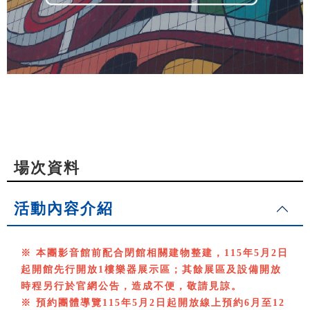
場次資料
活動內容介紹
※ 本團影音館前配合閉館相關建物整建，115年5月2日
起開館先行開放1樓樂器展示區；其餘展區及設備開放
時程另行於官網公告，造成不便，敬請見諒。
※ 預約團體導覽115年5月2日起開放線上預約6月至12