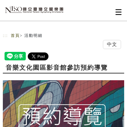
跳到主要內容
網站導覽
:::
首頁
> 活動明細
中文
音樂文化園區影音館參訪預約導覽