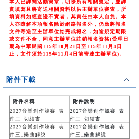
本人已詳閱活動簡章，明瞭所有相關規定，並詳
實填寫且將寄送相關資料以供主辦單位審查，所
填資料如經查證不實者，其責任由本人自負。本
人亦瞭解本項報名除於網路報名外，仍應將報名
文件寄送至主辦單位始完成報名，如逾規定期限
或文件不全，同意主辦單位註銷報名資格
(
受理日
期為中華民國
115
年10
月21
日至
115
年11
月4
日
止，文件須於115
年11
月4
日前寄達主辦單位)
。
附件下載
附件名稱
附件說明
2027音樂創作競賽_表
2027音樂創作競賽_表
件二_切結書
件二_切結書
2027音樂創作競賽_表
2027音樂創作競賽_表
件三_樂曲解說
件三_樂曲解說