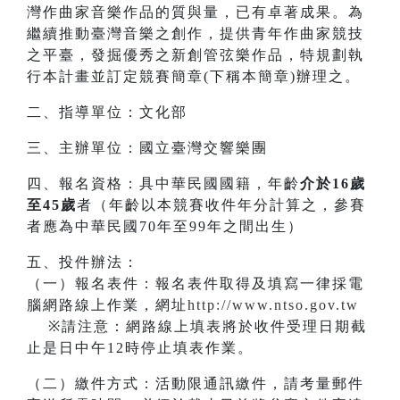
灣作曲家音樂作品的質與量，已有卓著成果。為
繼續推動臺灣音樂之創作，提供青年作曲家競技
之平臺，發掘優秀之新創管弦樂作品，特規劃執
行本計畫並訂定競賽簡章(下稱本簡章)辦理之。
二、指導單位：文化部
三、主辦單位：國立臺灣交響樂團
四、報名資格：具中華民國國籍，年齡
介於16歲
至45歲
者（年齡以本競賽收件年分計算之，參賽
者應為中華民國70年至99年之間出生）
五、投件辦法：
（一）報名表件：報名表件取得及填寫一律採電
腦網路線上作業，網址
http://www.ntso.gov.tw
※請注意：網路線上填表將於收件受理日期截
止是日中午12時停止填表作業。
（二）繳件方式：活動限通訊繳件，請考量郵件