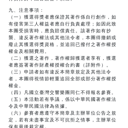
九、注意事項：
（一）獲選得獎者應保證其著作係自行創作，如
有侵害第三人權益者應自行負責處理；如因此致
本團受損害時，應負賠償責任。該著作如有抄
襲、違反著作權法或其他法令者，本團得撤銷或
廢止其獲選得獎資格，並追回已撥付之著作權授
權金及相關費用。
（二）獲選之著作，著作權歸獲選者享有，獲選
者應簽署著作財產權授權合約書（詳附件）。
（三）申請者如有違反本簡章規定及其他法令
者，本團得視情節輕重追回全部或部分著作權授
權金。
（四）凡國立臺灣交響樂團同仁不得報名參賽。
（五）本活動若有爭議，係以中華民國著作權法
令及中華民國法律為依據。
（六）參賽者應遵守本簡章及主辦單位公告之規
定，若有未盡事宜及不可抗拒之情事，主辦單位
保有最後裁定權。