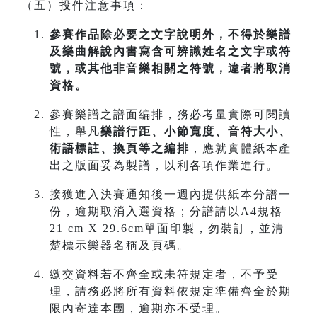
（五）投件注意事項：
參賽作品除必要之文字說明外，不得於樂譜
及樂曲解說內書寫含可辨識姓名之文字或符
號，或其他非音樂相關之符號，違者將取消
資格。
參賽樂譜之譜面編排，務必考量實際可閱讀
性，舉凡
樂譜行距、小節寬度、音符大小、
術語標註、換頁等之編排
，應就實體紙本產
出之版面妥為製譜，以利各項作業進行。
接獲進入決賽通知後一週內提供紙本分譜一
份，逾期取消入選資格；分譜請以A4規格
21 cm X 29.6cm單面印製，勿裝訂，並清
楚標示樂器名稱及頁碼。
繳交資料若不齊全或未符規定者，不予受
理，請務必將所有資料依規定準備齊全於期
限內寄達本團，逾期亦不受理。