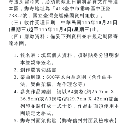
寄送所需時間，必須於截止日前將參賽文件寄達
本團，郵寄地址為「413臺中市霧峰區中正路
738-2號，國立臺灣交響樂團資料組收」。
（三）收件受理日期：中華民國
115年10月21日
(星期三)起至115年11月4日(星期三)止
。
（四）應繳資料：備妥下列資料並在規定期限寄
達本團。
報名表：填寫個人資料，須黏貼身分證明影
本並親筆簽名。
創作屬實切結書
樂曲解說：600字以內為原則（含作曲手
法、樂曲架構、創作理念等）
參賽作品總譜：請以B4規格(約25.7cm X
36.5cm)或A3規格(約29.7cm X 42cm)雙面
列印並裝釘成一式十份，作品封面須使用本
團規定之格式。
郵寄封面須黏貼【郵寄信封封面及檢核表】