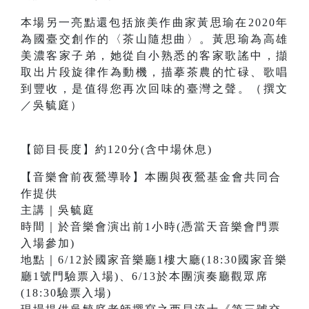
本場另一亮點還包括旅美作曲家黃思瑜在2020年
為國臺交創作的〈茶山隨想曲〉。黃思瑜為高雄
美濃客家子弟，她從自小熟悉的客家歌謠中，擷
取出片段旋律作為動機，描摹茶農的忙碌、歌唱
到豐收，是值得您再次回味的臺灣之聲。（撰文
／吳毓庭）
【節目長度】約120分(含中場休息)
【音樂會前夜鶯導聆】本團與夜鶯基金會共同合
作提供
主講｜吳毓庭
時間｜於音樂會演出前1小時(憑當天音樂會門票
入場參加)
地點｜6/12於國家音樂廳1樓大廳(18:30國家音樂
廳1號門驗票入場)、6/13於本團演奏廳觀眾席
(18:30驗票入場)