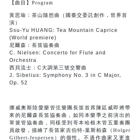
【
曲目
】
Program
黃思瑜：茶山隨想曲（國臺交委託創作，世界首
演）
Ssu-Yu HUANG: Tea Mountain Caprice
(World premiere)
尼爾森：長笛協奏曲
C. Nielsen: Concerto for Flute and
Orchestra
西貝流士：C大調第三號交響曲
J. Sibelius: Symphony No. 3 in C Major,
Op. 52
挪威奧斯陸愛樂管弦樂團長笛首席陳廷威即將帶
來的尼爾森長笛協奏曲，如同本樂季之前演出的
單簧管協奏曲，同樣受到哥本哈根木管五重奏團
員啟發，描繪了長笛家吉伯特-葉斯柏森（Holger
Gilbert-Jespersen）的個性。不過作曲家又更進