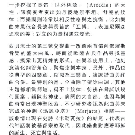
一步挖掘了長笛「世外桃源」（Arcadia）的天
性，讓獨奏者奏出如丹麥地景平坦、舒暢的旋
律；而樂團則時常以相反性格與之抗衡，比如樂
曲末尾低音長號與長笛的「互搏」，表達尼爾森
追求的美：對立的力量相遇並發光。
西貝流士的第三號交響曲一改前兩首偏向俄羅斯
音樂的盛大曲風，轉而從歐陸古典作品尋找靈
感，摸索出更精煉的形式。在樂器使用上，他刻
意淡化銅管角色，聚焦弦樂本身，另外，作品也
從典型的四樂章，縮減為三樂章，讓詼諧曲與終
曲合併。最特別的是，全曲除了聖詠曲調，其他
主題都相當簡短，稱不上旋律，彷彿在嘗試以幾
何圖案，鋪陳出神秘、廣闊的大自然。也因為樂
曲時常出現神聖段落，不少研究者認為此曲與未
完成的神劇《瑪麗亞塔》（Marjatta）相關——
該劇情出現在史詩《卡勒瓦拉》的結尾，代表古
代神話將被基督宗教取代，因此樂曲對應著耶穌
的誕生、死亡與復活。