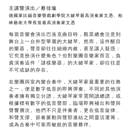
主講暨演出／蔡佳璇
德國萊比錫音樂暨戲劇學院大鍵琴最高演奏家文憑、柏
林藝術大學長笛最高演奏家文憑
每當音樂會演出巴洛克曲目時，觀眾總會注意到
舞台上一台外型華麗的大鍵琴。然而，這件醒目
的樂器，聲音卻往往細緻內斂，甚至讓人疑惑：
它究竟扮演什麼角色？但對樂團音樂家而言，負
責演奏這件「謎樣樂器」的大鍵琴家，卻往往是
不可或缺的存在。
在樂團與室內樂合奏中，大鍵琴家最重要的任務
之一，便是數字低音的即興彈奏。不同於其他演
奏者擁有獨立分譜，大鍵琴家常需閱讀總譜，或
根據標有數字的低音聲部，臨場即興補出和聲與
聲響層次。他們不只是伴奏者，更在低音旋律、
和聲支撐、節奏脈動與聲部連結之間靈活運籌，
成為合奏中可靠而敏銳的音樂夥伴。