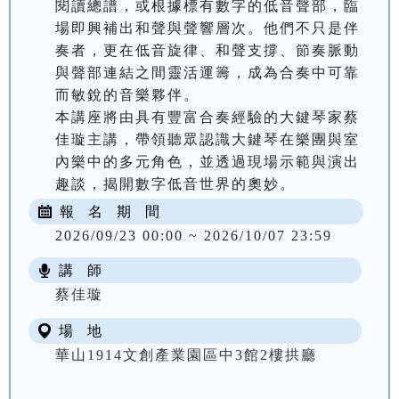
閱讀總譜，或根據標有數字的低音聲部，臨
場即興補出和聲與聲響層次。他們不只是伴
奏者，更在低音旋律、和聲支撐、節奏脈動
與聲部連結之間靈活運籌，成為合奏中可靠
而敏銳的音樂夥伴。

本講座將由具有豐富合奏經驗的大鍵琴家蔡
佳璇主講，帶領聽眾認識大鍵琴在樂團與室
內樂中的多元角色，並透過現場示範與演出
趣談，揭開數字低音世界的奧妙。
報 名 期 間
2026/09/23 00:00 ~ 2026/10/07 23:59
講 師
蔡佳璇
場 地
華山1914文創產業園區中3館2樓拱廳