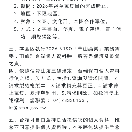
期間：
年起至蒐集目的完成時止。
2026
地區：不限地區。
對象：本團、文化部、本團合作單位。
方式：文字書面、傳真、電子存檔、電子信
箱、網際網路等。
三、本團因執行
「華山論樂」業務需
2026 NTSO
要，而處理台端個人資料時，將善盡保護及監督
之責。
四、依據個資法第三條規定，台端保有個人資料
行使之權力與方式，包括
查詢與請求閱覽、
1.
2.
請求製給複製本、
請求補充與更正、
請求停
3.
4.
止蒐集、處理與利用、
請求刪除。如欲行使上
5.
述權利，請聯繫：
，
(04)23330153
kt@ntso.gov.tw
五、台端可自由選擇是否提供您的個人資料，惟
您不同意提供個人資料時，本團將無法提供予您