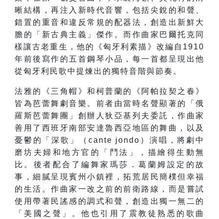
晰結構，再注入新時代音響，包括尖銳的和聲、
錯置的重音和違反常規的配器法，創造出新鮮大
膽的「新古典主義」傑作。而作曲家巴爾托克同
樣讓古老重生，他的《匈牙利素描》改編自1910
年前後寫作的五首鋼琴小品，每一首都呈現出他
從匈牙利民歌中提煉出的獨特音階與節奏。
法雅的《三角帽》和柯普蘭的《阿帕拉契之春》
皆為芭蕾舞劇音樂。前者由當時名聲顯著的「俄
羅斯芭蕾舞團」創辦人狄亞基列夫委託，作曲家
善用了西班牙南部安達魯西亞地區的舞曲，以及
憂鬱的「深歌」（cante jondo）演唱，將劇中
磨坊夫婦和地方官的「鬥法」，描繪得生動無
比。後者配合了編舞家瑪莎．葛蘭姆設定的故
事，細膩呈現賓州小鎮裡，拓荒居民簡樸但幸福
的生活。作曲家一改之前的前衛路線，而是嘗試
使用帶著民謠感的調式和聲，創造出獨一無二的
「美國之聲」。他也引用了震教徒熟悉的歌曲