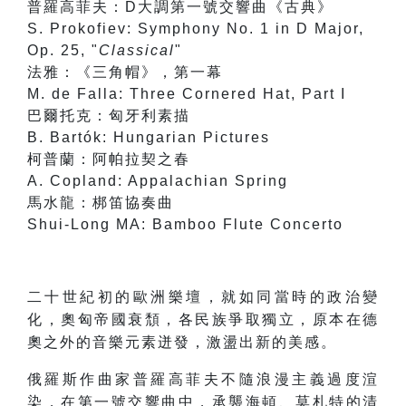
普羅高菲夫：D大調第一號交響曲《古典》
S. Prokofiev: Symphony No. 1 in D Major,
Op. 25, "
Classical
"
法雅：《三角帽》，第一幕
M. de Falla: Three Cornered Hat, Part I
巴爾托克：匈牙利素描
B. Bartók: Hungarian Pictures
柯普蘭：阿帕拉契之春
A. Copland: Appalachian Spring
馬水龍：梆笛協奏曲
Shui-Long MA: Bamboo Flute Concerto
二十世紀初的歐洲樂壇，就如同當時的政治變
化，奧匈帝國衰頹，各民族爭取獨立，原本在德
奧之外的音樂元素迸發，激盪出新的美感。
俄羅斯作曲家普羅高菲夫不隨浪漫主義過度渲
染，在第一號交響曲中，承襲海頓、莫札特的清