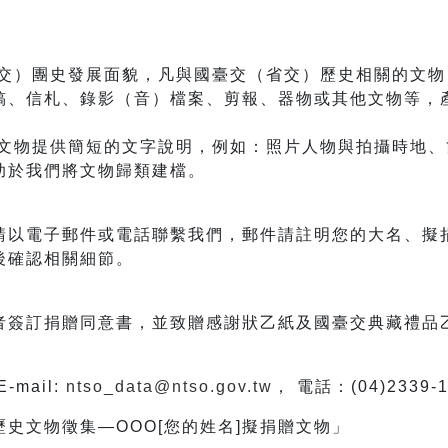
交）團史發展面貌，凡與國臺交（省交）歷史相關的文物
稿、信札、錄影（音）檔案、剪報、器物或其他文物等，
物提供簡短的文字說明，例如：照片人物與拍攝時地、
助於我們將文物歸類建檔。
請以電子郵件或電話聯繫我們，郵件請註明您的大名、擬
後確認相關細節。
者簽訂捐贈同意書，並致贈感謝狀乙紙及國臺交典藏禮品
mail:
ntso_data@ntso.gov.tw
， 電話：(04)2339-
史文物徵集—OOO[您的姓名]擬捐贈文物」