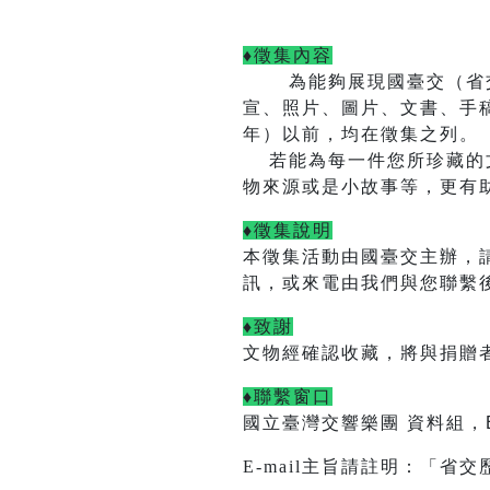
♦徵集內容
為能夠展現國臺交（省
宣、照片、圖片、文書、手
年）以前，均在徵集之列。
若能為每一件您所珍藏的文
物來源或是小故事等，更有
♦徵集說明
本徵集活動由國臺交主辦，
訊，或來電由我們與您聯繫
♦致謝
文物經確認收藏，將與捐贈
♦聯繫窗口
國立臺灣交響樂團 資料組，E-
E-mail
主旨請註明：「省交歷