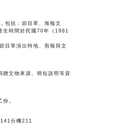
，包括：節目單、海報文
產生時間於民國
70
年（
1981
節目單演出時地、剪報與文
捐贈文物來源、簡短說明等資
乙份。
1141分機211