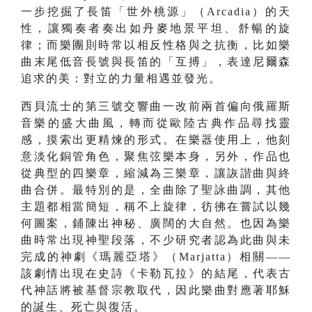
一步挖掘了長笛「世外桃源」（Arcadia）的天
性，讓獨奏者奏出如丹麥地景平坦、舒暢的旋
律；而樂團則時常以相反性格與之抗衡，比如樂
曲末尾低音長號與長笛的「互搏」，表達尼爾森
追求的美：對立的力量相遇並發光。
西貝流士的第三號交響曲一改前兩首偏向俄羅斯
音樂的盛大曲風，轉而從歐陸古典作品尋找靈
感，摸索出更精煉的形式。在樂器使用上，他刻
意淡化銅管角色，聚焦弦樂本身，另外，作品也
從典型的四樂章，縮減為三樂章，讓詼諧曲與終
曲合併。最特別的是，全曲除了聖詠曲調，其他
主題都相當簡短，稱不上旋律，彷彿在嘗試以幾
何圖案，鋪陳出神秘、廣闊的大自然。也因為樂
曲時常出現神聖段落，不少研究者認為此曲與未
完成的神劇《瑪麗亞塔》（Marjatta）相關——
該劇情出現在史詩《卡勒瓦拉》的結尾，代表古
代神話將被基督宗教取代，因此樂曲對應著耶穌
的誕生、死亡與復活。