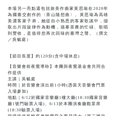
本場另一亮點還包括旅美作曲家黃思瑜在2020年
為國臺交創作的〈茶山隨想曲〉。黃思瑜為高雄
美濃客家子弟，她從自小熟悉的客家歌謠中，擷
取出片段旋律作為動機，描摹茶農的忙碌、歌唱
到豐收，是值得您再次回味的臺灣之聲。（撰文
／吳毓庭）
【節目長度】約120分(含中場休息)
【音樂會前夜鶯導聆】本團與夜鶯基金會共同合
作提供
主講｜吳毓庭
時間｜於音樂會演出前1小時(憑當天音樂會門票
入場參加)
地點｜6/12於國家音樂廳1樓大廳(18:30國家音樂
廳1號門驗票入場)、6/13於本團演奏廳觀眾席
(18:30驗票入場)