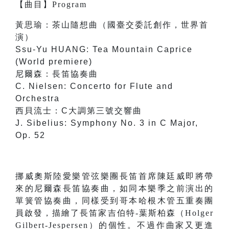
【
曲目
】
Program
黃思瑜：茶山隨想曲（國臺交委託創作，世界首
演）
Ssu-Yu HUANG: Tea Mountain Caprice
(World premiere)
尼爾森：長笛協奏曲
C. Nielsen: Concerto for Flute and
Orchestra
西貝流士：C大調第三號交響曲
J. Sibelius: Symphony No. 3 in C Major,
Op. 52
挪威奧斯陸愛樂管弦樂團長笛首席陳廷威即將帶
來的尼爾森長笛協奏曲，如同本樂季之前演出的
單簧管協奏曲，同樣受到哥本哈根木管五重奏團
員啟發，描繪了長笛家吉伯特-葉斯柏森（Holger
Gilbert-Jespersen）的個性。不過作曲家又更進