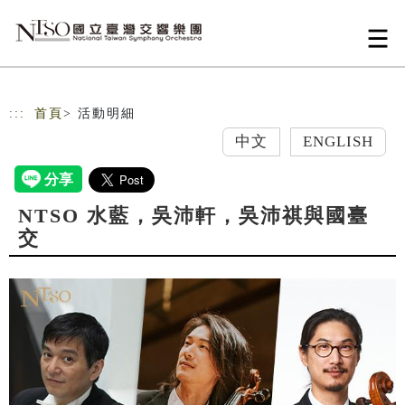
跳到主要內容
網站導覽
:::
首頁
> 活動明細
中文
ENGLISH
NTSO 水藍，吳沛軒，吳沛祺與國臺
交