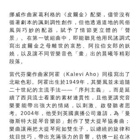
挪威作曲家葛利格的《皮爾金》配樂，儘管沒有
循著劇本的諷刺調性創作，但他透過道地的民俗
風與巧妙的配器，賦予了情節更立體的「聲
景」。在第一號組曲中，即能聽見他用民謠調式
寫出皮爾金之母離世的哀愁、阿拉伯女郎的妖
嬈，以及讓不同管樂音色「畫」出的晨曦等精彩
段落。
當代芬蘭作曲家阿霍（Kalevi Aho）同樣寫出了
北歐色彩。阿霍出生於1949年，其樂風並未追隨
二十世紀的主流手法——「序列主義」，而是延
續了西貝流士看重的素材連貫性，且他更講究音
樂要能帶出強大的情緒，以刺激、啟發聽者思
考。2004年，他受到英國廣播公司邀請，為「曼
徹斯特大提琴音樂節」創作了雙大提琴協奏曲；
樂曲讓兩把大提琴宛如雙生子，以纏繞的旋律和
炫目技巧，帶出充滿張力的音響，彷彿一起在冰