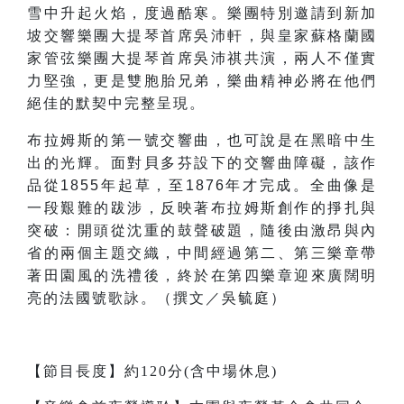
雪中升起火焰，度過酷寒。樂團特別邀請到新加
坡交響樂團大提琴首席吳沛軒，與皇家蘇格蘭國
家管弦樂團大提琴首席吳沛祺共演，兩人不僅實
力堅強，更是雙胞胎兄弟，樂曲精神必將在他們
絕佳的默契中完整呈現。
布拉姆斯的第一號交響曲，也可說是在黑暗中生
出的光輝。面對貝多芬設下的交響曲障礙，該作
品從1855年起草，至1876年才完成。全曲像是
一段艱難的跋涉，反映著布拉姆斯創作的掙扎與
突破：開頭從沈重的鼓聲破題，隨後由激昂與內
省的兩個主題交織，中間經過第二、第三樂章帶
著田園風的洗禮後，終於在第四樂章迎來廣闊明
亮的法國號歌詠。（撰文／吳毓庭）
【節目長度】約120分(含中場休息)