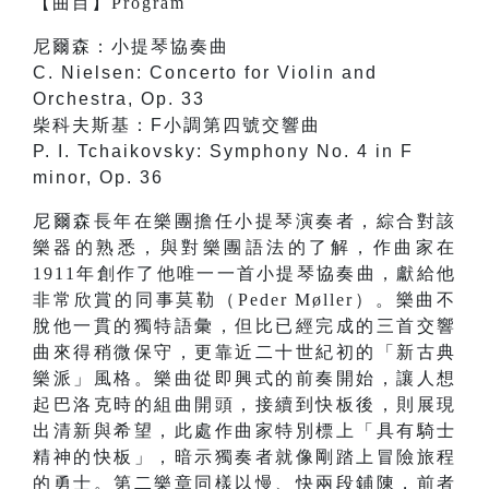
【
曲目
】
Program
尼爾森：小提琴協奏曲
C. Nielsen: Concerto for Violin and
Orchestra, Op. 33
柴科夫斯基：F小調第四號交響曲
P. I. Tchaikovsky: Symphony No. 4 in F
minor, Op. 36
尼爾森長年在樂團擔任小提琴演奏者，綜合對該
樂器的熟悉，與對樂團語法的了解，作曲家在
1911年創作了他唯一一首小提琴協奏曲，獻給他
非常欣賞的同事莫勒（Peder Møller）。樂曲不
脫他一貫的獨特語彙，但比已經完成的三首交響
曲來得稍微保守，更靠近二十世紀初的「新古典
樂派」風格。樂曲從即興式的前奏開始，讓人想
起巴洛克時的組曲開頭，接續到快板後，則展現
出清新與希望，此處作曲家特別標上「具有騎士
精神的快板」，暗示獨奏者就像剛踏上冒險旅程
的勇士。第二樂章同樣以慢、快兩段鋪陳，前者