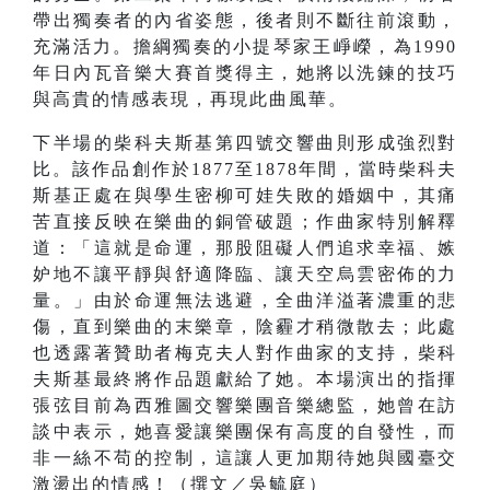
帶出獨奏者的內省姿態，後者則不斷往前滾動，
充滿活力。擔綱獨奏的小提琴家王崢嶸，為1990
年日內瓦音樂大賽首獎得主，她將以洗鍊的技巧
與高貴的情感表現，再現此曲風華。
下半場的柴科夫斯基第四號交響曲則形成強烈對
比。該作品創作於1877至1878年間，當時柴科夫
斯基正處在與學生密柳可娃失敗的婚姻中，其痛
苦直接反映在樂曲的銅管破題；作曲家特別解釋
道：「這就是命運，那股阻礙人們追求幸福、嫉
妒地不讓平靜與舒適降臨、讓天空烏雲密佈的力
量。」由於命運無法逃避，全曲洋溢著濃重的悲
傷，直到樂曲的末樂章，陰霾才稍微散去；此處
也透露著贊助者梅克夫人對作曲家的支持，柴科
夫斯基最終將作品題獻給了她。本場演出的指揮
張弦目前為西雅圖交響樂團音樂總監，她曾在訪
談中表示，她喜愛讓樂團保有高度的自發性，而
非一絲不苟的控制，這讓人更加期待她與國臺交
激盪出的情感！（撰文／吳毓庭）