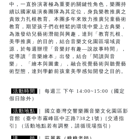
中，一直扮演著極為重要的關鍵性角色，樂團持
續以國家級演奏團隊為其定位，身負樂教推廣之
責致力扎根教育。本團多年來致力推廣兒童藝術
教育，期望孩子們在輕鬆的環境中愛上古典樂，
為激發幼兒藝術潛能與興趣，達到「教育扎根、
美學推廣」的目的，結合音樂文化園區場域資
源，於每週辦理「音樂好有趣—說故事時間」，
從導讀「音樂繪本」出發，結合「閱讀與音
樂」、「繪本與圖畫」，融合視覺藝術與聽覺藝
術型態，達到學齡前孩童美學感知開發之目的。
活動時間
｜ 每週三 下午 14:00~15:00（國定
假日除外）
活動地點
｜ 國立臺灣交響樂團音樂文化園區影
音館（臺中市霧峰區中正路738之1號）
[交通指
引]
（活動地點若有調整，請循現場指引）
講 師
｜
莊麗蓁（糖糖老師）