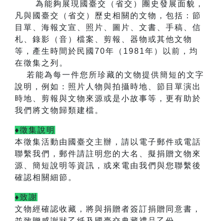
為能夠展現國臺交（省交）團史發展面貌，
凡與國臺交（省交）歷史相關的文物，包括：節
目單、海報文宣、照片、圖片、文書、手稿、信
札、錄影（音）檔案、剪報、器物或其他文物
等，產生時間於民國
70
年（
1981
年）以前，均
在徵集之列。
若能為每一件您所珍藏的文物提供簡短的文字
說明，例如：照片人物與拍攝時地、節目單演出
時地、剪報與文物來源或是小故事等，更有助於
我們將文物歸類建檔。
♦徵集說明
本徵集活動由國臺交主辦，
請以電子郵件或電話
聯繫我們，郵件請註明您的大名、擬捐贈文物來
源、簡短說明等資訊，或來電由我們與您聯繫後
確認相關細節。
♦致謝
文物經確認收藏，將與捐贈者簽訂捐贈同意書，
並致贈感謝狀乙紙及國臺交典藏禮品乙份。