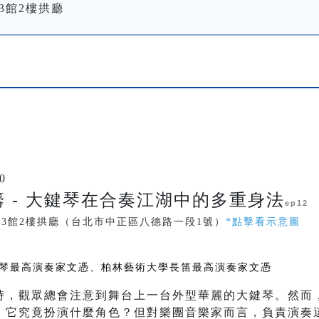
3館2樓拱廳
0
 - 大鍵琴在合奏江湖中的多重身法
ep12
中3館2樓拱廳（台北市中正區八德路一段1號）
*點擊看示意圖
琴最高演奏家文憑、柏林藝術大學長笛最高演奏家文憑
時，觀眾總會注意到舞台上一台外型華麗的大鍵琴。然而
：它究竟扮演什麼角色？但對樂團音樂家而言，負責演奏