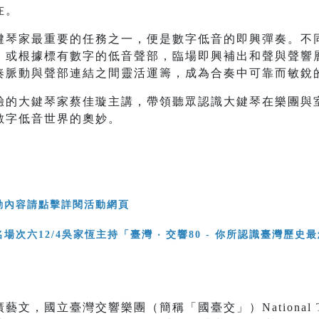
在。
鍵琴家最重要的任務之一，便是數字低音的即興彈奏。不
，或根據標有數字的低音聲部，臨場即興補出和聲與聲響
奏脈動與聲部連結之間靈活運籌，成為合奏中可靠而敏銳
驗的大鍵琴家蔡佳璇主講，帶領聽眾認識大鍵琴在樂團與
數字低音世界的奧妙。
動內容請點擊詳閱活動網頁
，國立臺灣交響樂團（簡稱「國臺交」）National Taiw