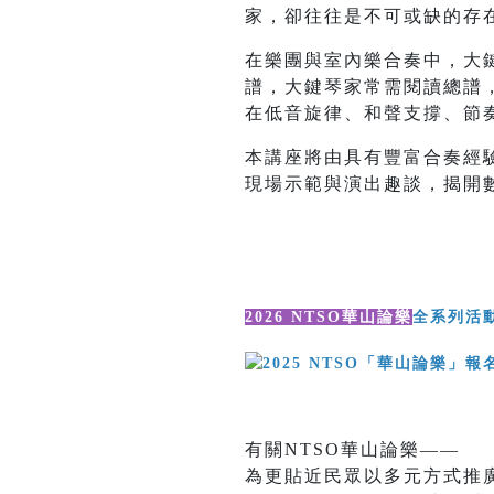
家，卻往往是不可或缺的存
在樂團與室內樂合奏中，大
譜，大鍵琴家常需閱讀總譜
在低音旋律、和聲支撐、節
本講座將由具有豐富合奏經
現場示範與演出趣談，揭開
2026 NTSO華山論樂
全系列活
有關NTSO華山論樂——
為更貼近民眾以多元方式推廣藝文