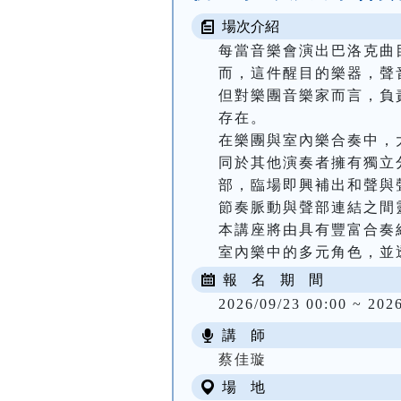
場次介紹
每當音樂會演出巴洛克曲
而，這件醒目的樂器，聲
但對樂團音樂家而言，負
存在。

在樂團與室內樂合奏中，
同於其他演奏者擁有獨立
部，臨場即興補出和聲與
節奏脈動與聲部連結之間
本講座將由具有豐富合奏
室內樂中的多元角色，並
報 名 期 間
2026/09/23 00:00 ~ 202
講 師
蔡佳璇
場 地