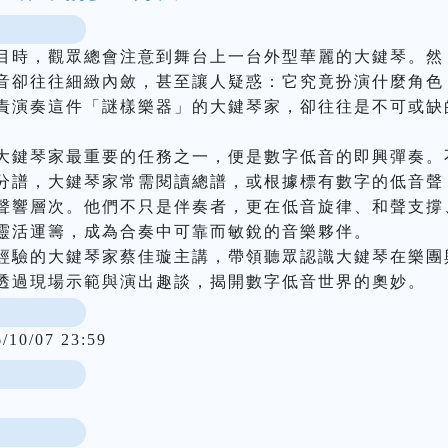
目時，觀眾總會注意到舞台上一台外型華麗的大鍵琴。然
音卻往往細緻內斂，甚至讓人疑惑：它究竟扮演什麼角色
責演奏這件「謎樣樂器」的大鍵琴家，卻往往是不可或缺
大鍵琴家最重要的任務之一，便是數字低音的即興彈奏。
分譜，大鍵琴家常需閱讀總譜，或根據標有數字的低音聲
聲響層次。他們不只是伴奏者，更在低音旋律、和聲支撐
靈活運籌，成為合奏中可靠而敏銳的音樂夥伴。

經驗的大鍵琴家蔡佳璇主講，帶領聽眾認識大鍵琴在樂團
透過現場示範與演出趣談，揭開數字低音世界的奧妙。
6/10/07 23:59