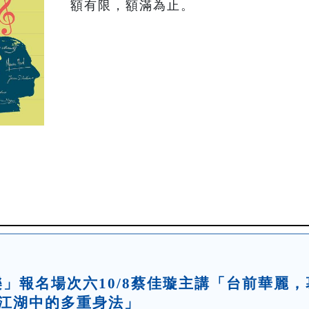
額有限，額滿為止。
論樂」報名場次六10/8蔡佳璇主講「台前華麗，
奏江湖中的多重身法」