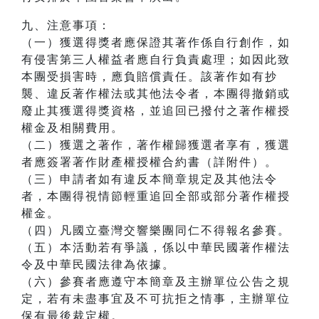
九、注意事項：
（一）獲選得獎者應保證其著作係自行創作，如
有侵害第三人權益者應自行負責處理；如因此致
本團受損害時，應負賠償責任。該著作如有抄
襲、違反著作權法或其他法令者，本團得撤銷或
廢止其獲選得獎資格，並追回已撥付之著作權授
權金及相關費用。
（二）獲選之著作，著作權歸獲選者享有，獲選
者應簽署著作財產權授權合約書（詳附件）。
（三）申請者如有違反本簡章規定及其他法令
者，本團得視情節輕重追回全部或部分著作權授
權金。
（四）凡國立臺灣交響樂團同仁不得報名參賽。
（五）本活動若有爭議，係以中華民國著作權法
令及中華民國法律為依據。
（六）參賽者應遵守本簡章及主辦單位公告之規
定，若有未盡事宜及不可抗拒之情事，主辦單位
保有最後裁定權。