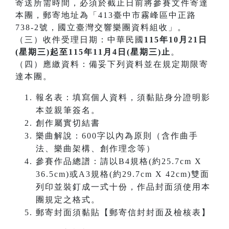
寄送所需時間，必須於截止日前將參賽文件寄達
本團，郵寄地址為「413臺中市霧峰區中正路
738-2號，國立臺灣交響樂團資料組收」。
（三）收件受理日期：中華民國
115年10月21日
(星期三)起至115年11月4日(星期三)止
。
（四）應繳資料：備妥下列資料並在規定期限寄
達本團。
報名表：填寫個人資料，須黏貼身分證明影
本並親筆簽名。
創作屬實切結書
樂曲解說：600字以內為原則（含作曲手
法、樂曲架構、創作理念等）
參賽作品總譜：請以B4規格(約25.7cm X
36.5cm)或A3規格(約29.7cm X 42cm)雙面
列印並裝釘成一式十份，作品封面須使用本
團規定之格式。
郵寄封面須黏貼【郵寄信封封面及檢核表】