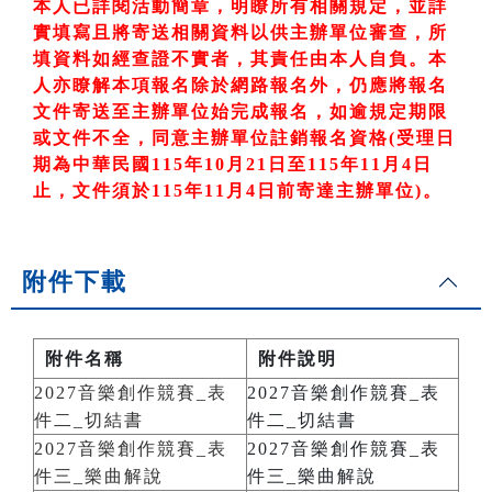
本人已詳閱活動簡章，明瞭所有相關規定，並詳
實填寫且將寄送相關資料以供主辦單位審查，所
填資料如經查證不實者，其責任由本人自負。本
人亦瞭解本項報名除於網路報名外，仍應將報名
文件寄送至主辦單位始完成報名，如逾規定期限
或文件不全，同意主辦單位註銷報名資格
(
受理日
期為中華民國
115
年10
月21
日至
115
年11
月4
日
止，文件須於115
年11
月4
日前寄達主辦單位)
。
附件下載
附件名稱
附件說明
2027音樂創作競賽_表
2027音樂創作競賽_表
件二_切結書
件二_切結書
2027音樂創作競賽_表
2027音樂創作競賽_表
件三_樂曲解說
件三_樂曲解說