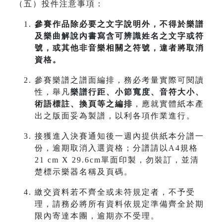
（五）投件注意事項：
參賽作品除必要之文字說明外，不得於樂譜
及樂曲解說內書寫含可辨識姓名之文字或符
號，或其他非音樂相關之符號，違者將取消
資格。
參賽樂譜之譜面編排，務必考量實際可閱讀
性，舉凡
樂譜行距、小節寬度、音符大小、
術語標註、換頁等之編排
，應就實體紙本產
出之版面妥為製譜，以利各項作業進行。
接獲進入決賽通知後一週內提供紙本分譜一
份，逾期取消入選資格；分譜請以A4規格
21 cm X 29.6cm單面印製，勿裝訂，並清
楚標示樂器名稱及頁碼。
繳交資料若不齊全或未符規定者，不予受
理，請務必將所有資料依規定準備齊全於期
限內寄達本團，逾期亦不受理。