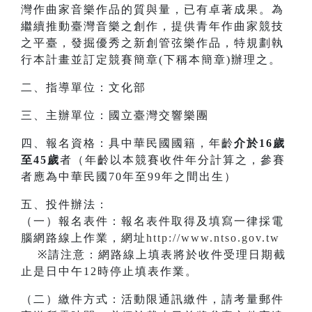
灣作曲家音樂作品的質與量，已有卓著成果。為
繼續推動臺灣音樂之創作，提供青年作曲家競技
之平臺，發掘優秀之新創管弦樂作品，特規劃執
行本計畫並訂定競賽簡章(下稱本簡章)辦理之。
二、指導單位：文化部
三、主辦單位：國立臺灣交響樂團
四、報名資格：具中華民國國籍，年齡
介於16歲
至45歲
者（年齡以本競賽收件年分計算之，參賽
者應為中華民國70年至99年之間出生）
五、投件辦法：
（一）報名表件：報名表件取得及填寫一律採電
腦網路線上作業，網址
http://www.ntso.gov.tw
※請注意：網路線上填表將於收件受理日期截
止是日中午12時停止填表作業。
（二）繳件方式：活動限通訊繳件，請考量郵件