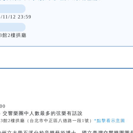
/11/12 23:59
3館2樓拱廳
00
- 交響樂團中人數最多的弦樂有話說
中3館2樓拱廳（台北市中正區八德路一段1號）
*點擊看示意圖
約州立大學石溪分校音樂藝術博士，國立臺灣交響樂團團