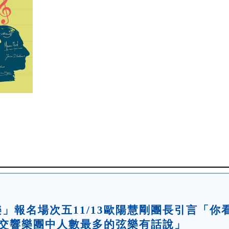
論樂」報名場次五11/13歐陽慧剛團長引言「你
- 交響樂團中人數最多的弦樂有話說」