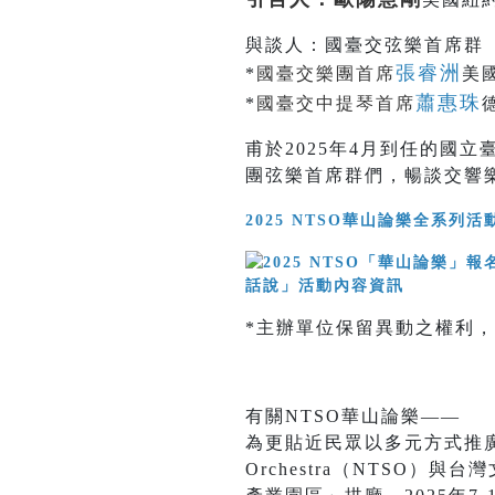
與談人：國臺交弦樂首席群
張睿洲
*
國臺交樂團首席
美
蕭惠珠
*
國臺交中提琴首席
甫於2025年4月到任的國
團弦樂首席群們，暢談交響
2025 NTSO華山論樂全系列
*主辦單位保留異動之權利
有關NTSO華山論樂——
為更貼近民眾以多元方式推廣藝文
Orchestra（NTSO