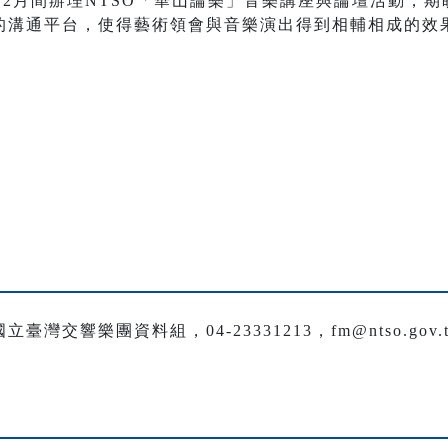
7-12月間辦理NTSO「華山論樂」音樂講座與論壇活動，
的溝通平台，使得藝術領會與音樂演出得到相輔相成的效
交響樂團資料組，04-23331213，fm@ntso.gov.