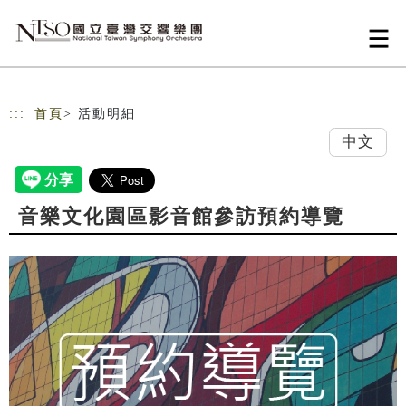
跳到主要內容
網站導覽
:::
首頁
> 活動明細
中文
音樂文化園區影音館參訪預約導覽