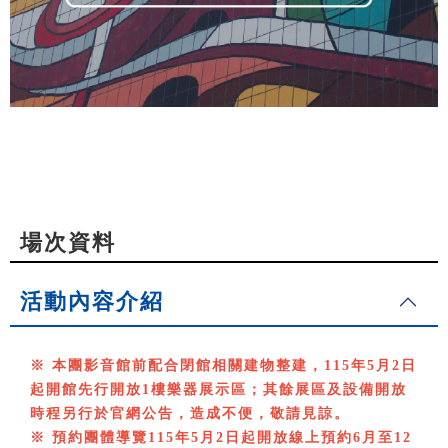
場次資料
活動內容介紹
※ 本團影音館前配合閉館相關建物整建，115年5月2日
起開館先行開放1樓樂器展示區；其餘展區及設備開放
時程另行於官網公告，造成不便，敬請見諒。
※ 預約團體導覽115年5月2日起開放線上預約6月至12