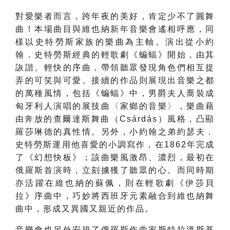
對愛樂者而言，跨年夜的美好，肯定少不了圓舞
曲！本場曲目與維也納新年音樂會遙相呼應，同
樣以史特勞斯家族的樂曲為主軸。演出從小約
翰．史特勞斯經典的輕歌劇《蝙蝠》開始，由其
詼諧、輕快的序曲，帶領聽眾發現角色們相互捉
弄的可笑與可愛。接續的作品則展現出音樂之都
的萬種風情，包括《蝙蝠》中，男爵夫人喬裝成
匈牙利人演唱的展技曲〈家鄉的音樂〉，樂曲藉
由奔放的查爾達斯舞曲（Csárdás）風格，凸顯
羅莎琳德的真性情。另外，小約翰之弟約瑟夫．
史特勞斯運用他喜愛的小調寫作，在1862年完成
了《幻想快板》；該曲樂風激昂、濃烈，最初在
俄羅斯首演時，立刻擄獲了聽眾的心。而同時期
亦活躍在維也納的蘇佩，則在輕歌劇《伊莎貝
拉》序曲中，巧妙將西班牙元素融合到維也納舞
曲中，形成又異國又親近的作品。
音樂會也另外安排了俄羅斯作曲家斯特拉溫斯基