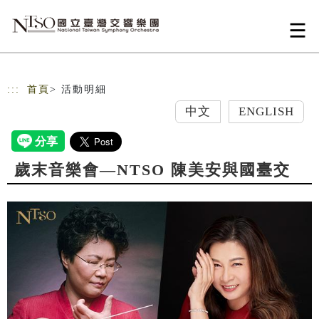
跳到主要內容
網站導覽
:::
首頁
> 活動明細
中文
ENGLISH
歲末音樂會—NTSO 陳美安與國臺交