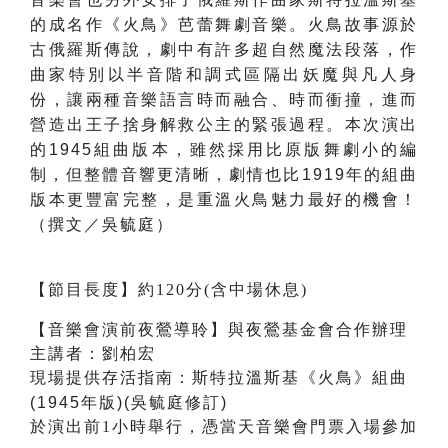
的成名作《火鳥》芭蕾舞劇音樂。火鳥故事源於
古俄羅斯傳說，劇中有許多超自然魔法段落，作
曲家特別以半音階和調式區隔出妖魔與凡人身
份，讓兩種音樂語言時而融合、時而衝撞，進而
營造出王子捨身解救公主的緊張過程。本次演出
的1945組曲版本，雖然採用比原版舞劇小的編
制，但整體音響更清晰，劇情也比1919年的組曲
版本更豐富完整，是重溫火鳥魅力最好的機會！
（撰文／吳毓庭）
【節目長度】約120分(含中場休息)
【音樂會演前夜鶯導聆】與夜鶯基金會合作辦理
主講者：劉柏宏
現場提供存活指南：
斯特拉溫斯基
《
火鳥
》
組曲
(1945年版)(吳毓庭修訂)
於演出前1小時舉行，憑當天音樂會門票入場參加