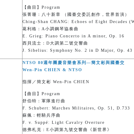
【曲目】Program
張菁珊：八十新章 （國臺交委託創作，世界首演）
Ching-Shan CHANG: Echoes of Eight Decades (W
葛利格：A小調鋼琴協奏曲
E. Grieg: Piano Concerto in A minor, Op. 16
西貝流士：D大調第二號交響曲
J. Sibelius: Symphony No. 2 in D Major, Op. 43
NTSO 80週年團慶音樂會系列—簡文彬與國臺交
Wen-Pin CHIEN & NTSO
指揮／簡文彬 Wen-Pin CHIEN
【曲目】Program
舒伯特：軍隊進行曲
F. Schubert: Marches Militaires, Op. 51, D.733
蘇佩：輕騎兵序曲
F. v. Suppé: Light Cavalry Overture
德弗札克：E小調第九號交響曲《新世界》