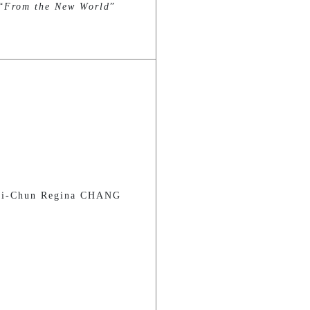
“
From the New World
”
Chun Regina CHANG