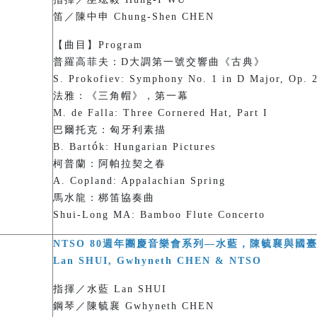
笛／陳中申 Chung-Shen CHEN
【曲目】Program
普羅高菲夫：D大調第一號交響曲《古典》
S. Prokofiev: Symphony No. 1 in D Major, Op. 2
法雅：《三角帽》，第一幕
M. de Falla: Three Cornered Hat, Part I
巴爾托克：匈牙利素描
ó
B. Bart
k: Hungarian Pictures
柯普蘭：阿帕拉契之春
A. Copland: Appalachian Spring
馬水龍：梆笛協奏曲
Shui-Long MA: Bamboo Flute Concerto
NTSO 80週年團慶音樂會系列—水藍，陳毓襄與國
Lan SHUI, Gwhyneth CHEN & NTSO
指揮／水藍 Lan SHUI
鋼琴／陳毓襄 Gwhyneth CHEN