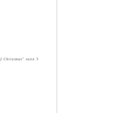
f Christmas
” suite 3