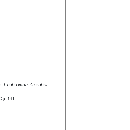
e Fledermaus Czardas
 Op.441