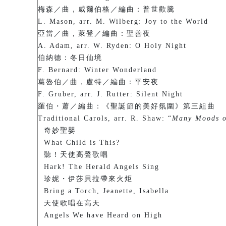
梅森／曲，威爾伯格／編曲：普世歡騰
L. Mason, arr. M. Wilberg: Joy to the World
亞當／曲，萊登／編曲：聖善夜
A. Adam, arr. W. Ryden: O Holy Night
伯納德：冬日仙境
F. Bernard: Winter Wonderland
葛魯伯／曲，盧特／編曲：平安夜
F. Gruber, arr. J. Rutter: Silent Night
羅伯・蕭／編曲：《聖誕節的美好氛圍》第三組曲
Traditional Carols, arr. R. Shaw: “
Many Moods o
奇妙聖嬰
What Child is This?
聽！天使高聲歌唱
Hark! The Herald Angels Sing
珍妮・伊莎貝拉帶來火炬
Bring a Torch, Jeanette, Isabella
天使歌唱在高天
Angels We have Heard on High