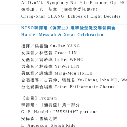
A. Dvořák: Symphony No. 9 in E minor, Op. 95 
張菁珊：八十新章 （國臺交委託創作）
Ching-Shan CHANG: Echoes of Eight Decades
NTSO韓德爾《彌賽亞》選粹暨聖誕交響音樂會
Handel Messiah & Xmas Celebration
指揮／楊書涵 Su-Han YANG
女高音／林慈音 Grace LIN
女低音／翁若珮 Jo-Pei WENG
男高音／林義偉 Yi-Wei LIN
男低音／謝銘謀 Ming-Mou HSIEH
合唱指導／古育仲、張維君 Yu-Chung John KU, Wei-
台北愛樂合唱團 Taipei Philharmonic Chorus
【曲目】Program
韓德爾：《彌賽亞》第一部分
G. F. Handel：“
MESSIAH
” part one
安德森：雪橇之旅
L. Anderson: Sleigh Ride