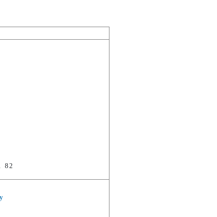
. 82
y