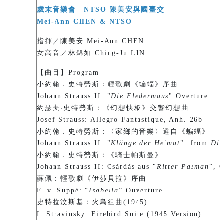
歲末音樂會—NTSO 陳美安與國臺交
Mei-Ann CHEN & NTSO
指揮／陳美安 Mei-Ann CHEN
女高音／林錦如 Ching-Ju LIN
【曲目】Program
小約翰．史特勞斯：輕歌劇《蝙蝠》序曲
Johann Strauss II: "
Die Fledermaus
" Overture
約瑟夫‧史特勞斯：《幻想快板》交響幻想曲
Josef Strauss: Allegro Fantastique, Anh. 26b
小約翰．史特勞斯：〈家鄉的音樂〉選自《蝙蝠》
Johann Strauss II: "
Klänge der Heimat
" from
Di
小約翰．史特勞斯：《騎士帕斯曼》
Johann Strauss II: Csárdás aus "
Ritter Pasman
",
蘇佩：輕歌劇《伊莎貝拉》序曲
F. v. Suppé: “
Isabella
” Ouverture
史特拉汶斯基：火鳥組曲(1945)
I. Stravinsky: Firebird Suite (1945 Version)