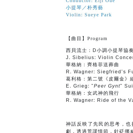
Conductor: Eiji Oue
小提琴／朴秀藝
Violin: Sueye Park
【
曲目
】
Program
西貝流士：D小調小提琴協
J. Sibelius: Violin Conce
華格納：齊格菲送葬曲
R. Wagner: Siegfried’s F
葛利格：第二號《皮爾金》
E. Grieg: "
Peer Gynt
" Su
華格納：女武神的飛行
R. Wagner: Ride of the V
神話反映了先民的思考，也
劇，透過荒謬情節，針砭挪