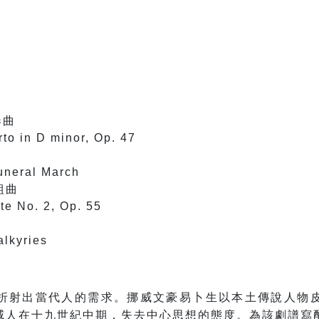
奏曲
rto in D minor, Op. 47
uneral March
組曲
ite No. 2, Op. 55
alkyries
折射出當代人的需求。挪威文豪易卜生以本土傳說人物
威人在十九世紀中期，失去中心思想的態度。為該劇譜寫