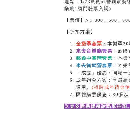
地點｜1/23於衛武營國家藝術
樂廳1號門驗票入場)
【票價】NT 300、500、800
【折扣方案】
全樂季套票
：本樂季20
來去音樂廳套票
：於國
藝遊中臺灣套票
：本樂
來去衛武營套票
：本樂
「成雙」優惠：同場一次
成年禮金方案：享最高票
適用。
(相關成年禮金
團體購票優惠：30張以上
※更多購票優惠請點擊詳閱