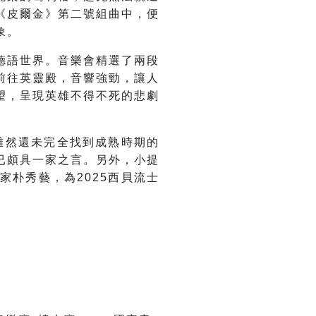
《皮爾金》第二號組曲中，便
象。
德語世界。音樂會精選了兩段
前往英靈殿，音響強勁，讓人
望，呈現英雄不得不死的悲劇
雖然還未完全找到成熟時期的
已頗具一家之言。另外，小提
朴秀藝，為2025西貝流士