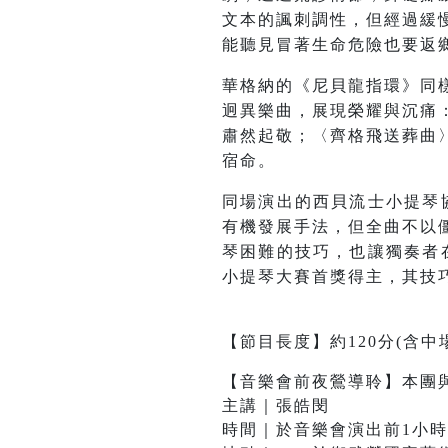
文本的諷刺調性，但經過緩
能聽見冒著生命危險也要返
華格納的《尼貝龍指環》同
迥異樂曲，展現榮耀與沉痛
肅然起敬；〈齊格飛送葬曲
宿命。
同場演出的西貝流士小提琴
有機發展手法，但全曲不以
琴困難的技巧，也讓獨奏者
小提琴大賽首獎得主，其技
【節目長度】約120分(含中
【音樂會前夜鶯導聆】本團
主講｜張皓閔
時間｜於音樂會演出前1小時