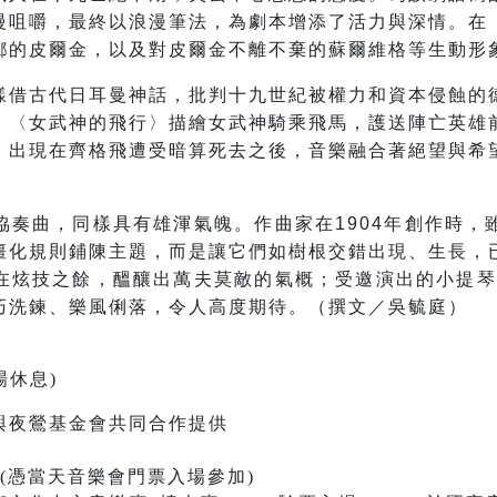
慢咀嚼，最終以浪漫筆法，為劇本增添了活力與深情。在
鄉的皮爾金，以及對皮爾金不離不棄的蘇爾維格等生動形
樣借古代日耳曼神話，批判十九世紀被權力和資本侵蝕的
：〈女武神的飛行〉描繪女武神騎乘飛馬，護送陣亡英雄
〉出現在齊格飛遭受暗算死去之後，音樂融合著絕望與希
協奏曲，同樣具有雄渾氣魄。作曲家在1904年創作時，
僵化規則鋪陳主題，而是讓它們如樹根交錯出現、生長，
在炫技之餘，醞釀出萬夫莫敵的氣概；受邀演出的小提琴家
巧洗鍊、樂風俐落，令人高度期待。（撰文／吳毓庭）
場休息)
與夜鶯基金會共同合作提供
(憑當天音樂會門票入場參加)