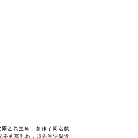
皮爾金為主角，創作了同名戲
配樂的葛利格，起先無法親近