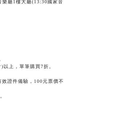
樂廳1樓大廳(13:30國家音
。
)以上，單筆購買7折。
有效證件備驗，100元票價不
。