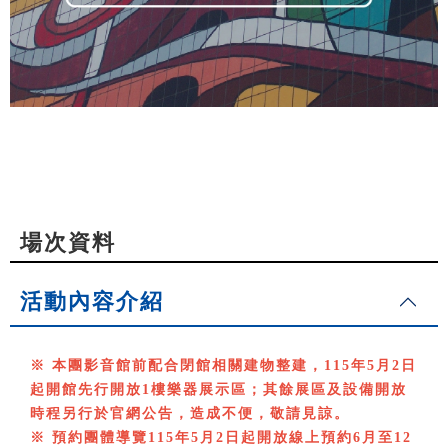
場次資料
活動內容介紹
※ 本團影音館前配合閉館相關建物整建，115年5月2日
起開館先行開放1樓樂器展示區；其餘展區及設備開放
時程另行於官網公告，造成不便，敬請見諒。
※ 預約團體導覽115年5月2日起開放線上預約6月至12