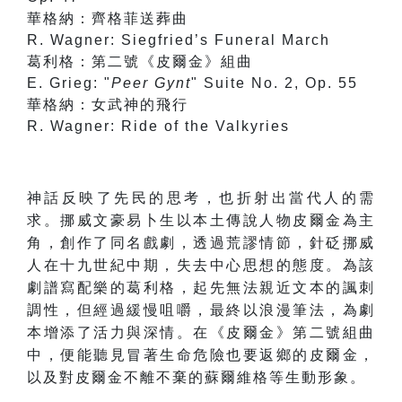
華格納：齊格菲送葬曲
R. Wagner: Siegfried’s Funeral March
葛利格：第二號《皮爾金》組曲
E. Grieg: "
Peer Gynt
" Suite No. 2, Op. 55
華格納：女武神的飛行
R. Wagner: Ride of the Valkyries
神話反映了先民的思考，也折射出當代人的需
求。挪威文豪易卜生以本土傳說人物皮爾金為主
角，創作了同名戲劇，透過荒謬情節，針砭挪威
人在十九世紀中期，失去中心思想的態度。為該
劇譜寫配樂的葛利格，起先無法親近文本的諷刺
調性，但經過緩慢咀嚼，最終以浪漫筆法，為劇
本增添了活力與深情。在《皮爾金》第二號組曲
中，便能聽見冒著生命危險也要返鄉的皮爾金，
以及對皮爾金不離不棄的蘇爾維格等生動形象。