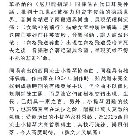
華格納的《尼貝龍指環》同樣借古代日耳曼神
話，批判十九世紀被權力和資本侵蝕的德語世
界。音樂會精選了兩段迥異樂曲，展現榮耀與沉
痛：〈女武神的飛行〉描繪女武神騎乘飛馬，護
送陣亡英雄前往英靈殿，音響強勁，讓人肅然起
敬；〈齊格飛送葬曲〉出現在齊格飛遭受暗算死
去之後，音樂融合著絕望與希望，呈現英雄不得
不死的悲劇宿命。
同場演出的西貝流士小提琴協奏曲，同樣具有雄
渾氣魄。作曲家在1904年創作時，雖然還未完全
找到成熟時期的有機發展手法，但全曲不以僵化
規則鋪陳主題，而是讓它們如樹根交錯出現、生
長，已頗具一家之言。另外，小提琴困難的技
巧，也讓獨奏者在炫技之餘，醞釀出萬夫莫敵的
氣概；受邀演出的小提琴家朴秀藝，為2025西貝
流士小提琴大賽首獎得主，其技巧洗鍊、樂風俐
落，令人高度期待。（撰文／吳毓庭）