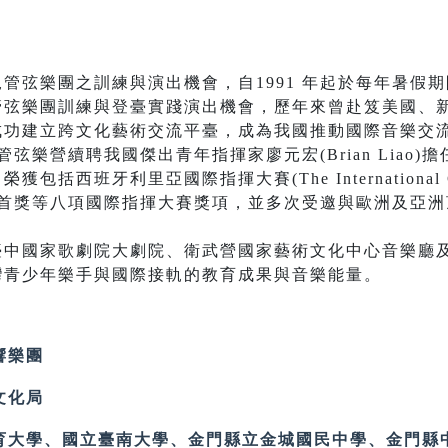
弦樂團之訓練與演出機會，自1991 年起於每年暑假期
管弦樂團訓練與登臺實踐演出機會，歷年來曾赴笈美國、
成功建立跨文化藝術交流平臺，成為我國推動國際音樂交
弦樂營續聘我國傑出青年指揮家廖元宏(Brian Liao
西班牙利里亞國際指揮大賽(The International Condu
of Music")首獎等八項國際指揮大賽獎項，並多次受邀與歐洲
國家歌劇院大劇院、衛武營國家藝術文化中心音樂廳及
灣青少年樂手與國際接軌的教育成果與音樂能量。
響樂團
文化局
育大學、國立臺南大學、金門縣立金城國民中學、金門縣