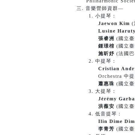
Philharmonic Soc
音樂營師資群—
小提琴：
Jaewon Kim
(
Lusine Haru
張睿洲
(國立臺
鍾璟棛
(國立
施昕妤
(法國巴黎
中提琴：
Cristian And
Orchestra 
蕭惠珠
(國立
大提琴：
Jérémy Garb
洪薇安
(國立
低音提琴：
Ilin Dime Di
李青芳
(國立