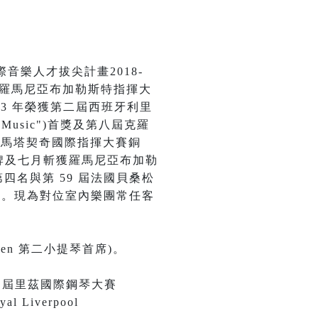
樂人才拔尖計畫2018-
得第二屆羅馬尼亞布加勒斯特指揮大
023 年榮獲第二屆西班牙利里
ty of Music")首獎及第八屆克羅
 Matačić 馬塔契奇國際指揮大賽銅
揮大賽銀牌及七月斬獲羅馬尼亞布加勒
四名與第 59 屆法國貝桑松
團。現為對位室內樂團常任客
eren 第二小提琴首席)。
21 屆里茲國際鋼琴大賽
al Liverpool