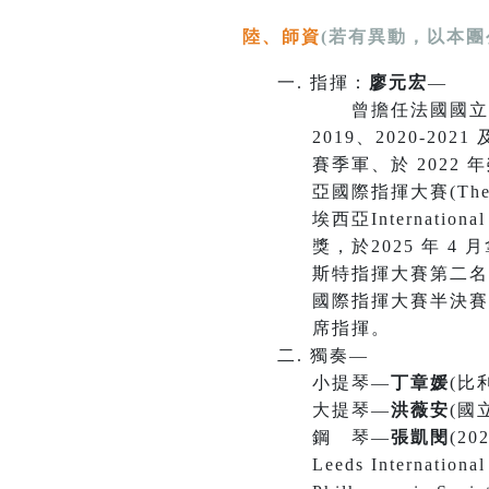
陸、
師資
(若有異動，以本團
指揮：
廖元宏
—
曾擔任法國國立法蘭
2019、2020-2
賽季軍、於 2022 
亞國際指揮大賽(The Int
埃西亞Internationa
獎，於2025 年 4 
斯特指揮大賽第二名
國際指揮大賽半決賽
席指揮。
獨奏—
小提琴
—
丁章媛
(比
大提琴—
洪薇安
(國
鋼 琴—
張凱閔
(2
Leeds
Internati