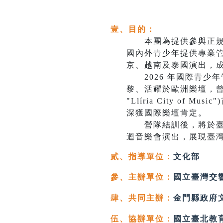
壹、目的：
本團為提供參與正規管
國內外青少年提供專業
京、越南及泰國演出，
2026 年國際青少年管
黎、活耀於歐洲樂壇，曾榮獲包括
"Llíria City 
深獲國際樂壇肯定。
營隊結訓後，將於臺中
迴音樂會演出，展現臺
貳、
指導單位：
文化部
參、
主辦單位：
國立臺灣交
肆、共同主辦：
金門縣政府
伍、協辦單位：
國立臺北教