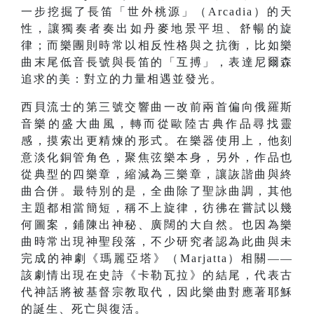
一步挖掘了長笛「世外桃源」（Arcadia）的天
性，讓獨奏者奏出如丹麥地景平坦、舒暢的旋
律；而樂團則時常以相反性格與之抗衡，比如樂
曲末尾低音長號與長笛的「互搏」，表達尼爾森
追求的美：對立的力量相遇並發光。
西貝流士的第三號交響曲一改前兩首偏向俄羅斯
音樂的盛大曲風，轉而從歐陸古典作品尋找靈
感，摸索出更精煉的形式。在樂器使用上，他刻
意淡化銅管角色，聚焦弦樂本身，另外，作品也
從典型的四樂章，縮減為三樂章，讓詼諧曲與終
曲合併。最特別的是，全曲除了聖詠曲調，其他
主題都相當簡短，稱不上旋律，彷彿在嘗試以幾
何圖案，鋪陳出神秘、廣闊的大自然。也因為樂
曲時常出現神聖段落，不少研究者認為此曲與未
完成的神劇《瑪麗亞塔》（Marjatta）相關——
該劇情出現在史詩《卡勒瓦拉》的結尾，代表古
代神話將被基督宗教取代，因此樂曲對應著耶穌
的誕生、死亡與復活。