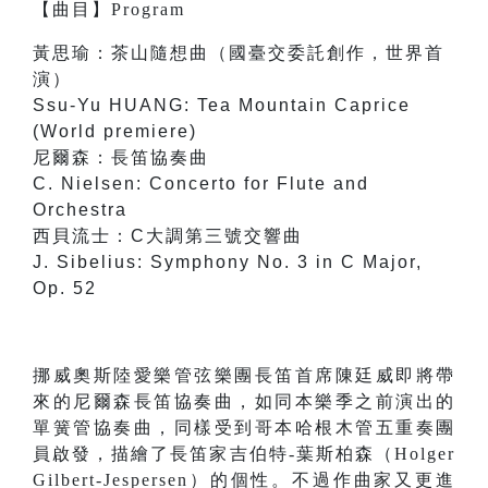
【
曲目
】
Program
黃思瑜：茶山隨想曲（國臺交委託創作，世界首
演）
Ssu-Yu HUANG: Tea Mountain Caprice
(World premiere)
尼爾森：長笛協奏曲
C. Nielsen: Concerto for Flute and
Orchestra
西貝流士：C大調第三號交響曲
J. Sibelius: Symphony No. 3 in C Major,
Op. 52
挪威奧斯陸愛樂管弦樂團長笛首席陳廷威即將帶
來的尼爾森長笛協奏曲，如同本樂季之前演出的
單簧管協奏曲，同樣受到哥本哈根木管五重奏團
員啟發，描繪了長笛家吉伯特-葉斯柏森（Holger
Gilbert-Jespersen）的個性。不過作曲家又更進