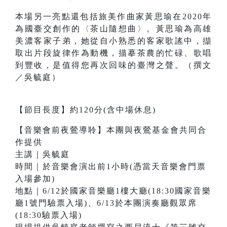
本場另一亮點還包括旅美作曲家黃思瑜在2020年
為國臺交創作的〈茶山隨想曲〉。黃思瑜為高雄
美濃客家子弟，她從自小熟悉的客家歌謠中，擷
取出片段旋律作為動機，描摹茶農的忙碌、歌唱
到豐收，是值得您再次回味的臺灣之聲。（撰文
／吳毓庭）
【節目長度】約120分(含中場休息)
【音樂會前夜鶯導聆】本團與夜鶯基金會共同合
作提供
主講｜吳毓庭
時間｜於音樂會演出前1小時(憑當天音樂會門票
入場參加)
地點｜6/12於國家音樂廳1樓大廳(18:30國家音樂
廳1號門驗票入場)、6/13於本團演奏廳觀眾席
(18:30驗票入場)