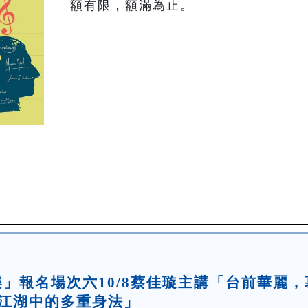
額有限，額滿為止。
論樂」報名場次六10/8蔡佳璇主講「台前華麗，
奏江湖中的多重身法」