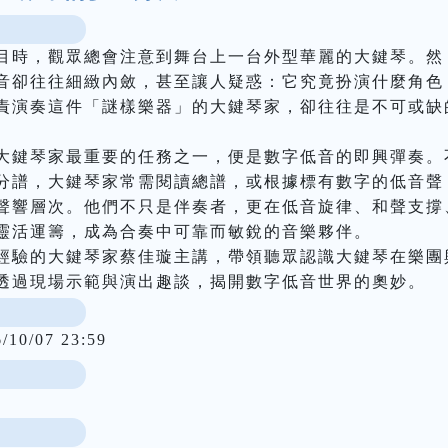
目時，觀眾總會注意到舞台上一台外型華麗的大鍵琴。然
音卻往往細緻內斂，甚至讓人疑惑：它究竟扮演什麼角色
責演奏這件「謎樣樂器」的大鍵琴家，卻往往是不可或缺
大鍵琴家最重要的任務之一，便是數字低音的即興彈奏。
分譜，大鍵琴家常需閱讀總譜，或根據標有數字的低音聲
聲響層次。他們不只是伴奏者，更在低音旋律、和聲支撐
靈活運籌，成為合奏中可靠而敏銳的音樂夥伴。

經驗的大鍵琴家蔡佳璇主講，帶領聽眾認識大鍵琴在樂團
透過現場示範與演出趣談，揭開數字低音世界的奧妙。
6/10/07 23:59