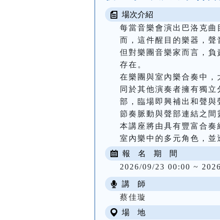
場次介紹
每當音樂會演出巴洛克曲
而，這件醒目的樂器，聲
但對樂團音樂家而言，負
存在。

在樂團與室內樂合奏中，
同於其他演奏者擁有獨立
部，臨場即興補出和聲與
節奏脈動與聲部連結之間
本講座將由具有豐富合奏
室內樂中的多元角色，並
報 名 期 間
2026/09/23 00:00 ~ 202
講 師
蔡佳璇
場 地