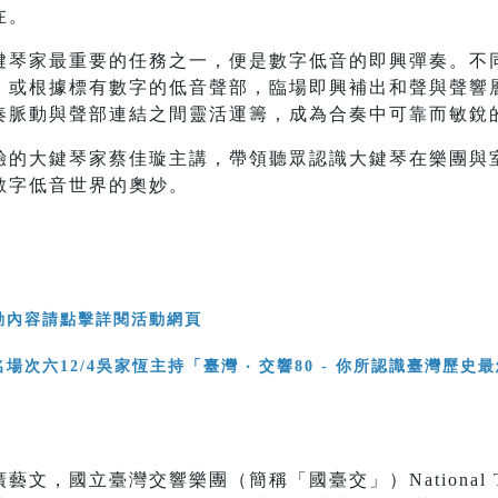
在。
鍵琴家最重要的任務之一，便是數字低音的即興彈奏。不
，或根據標有數字的低音聲部，臨場即興補出和聲與聲響
奏脈動與聲部連結之間靈活運籌，成為合奏中可靠而敏銳
驗的大鍵琴家蔡佳璇主講，帶領聽眾認識大鍵琴在樂團與
數字低音世界的奧妙。
動內容請點擊詳閱活動網頁
，國立臺灣交響樂團（簡稱「國臺交」）National Taiw