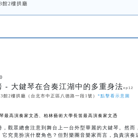
3館2樓拱廳
0
 - 大鍵琴在合奏江湖中的多重身法
ep12
中3館2樓拱廳（台北市中正區八德路一段1號）
*點擊看示意圖
琴最高演奏家文憑、柏林藝術大學長笛最高演奏家文憑
時，觀眾總會注意到舞台上一台外型華麗的大鍵琴。然而
：它究竟扮演什麼角色？但對樂團音樂家而言，負責演奏