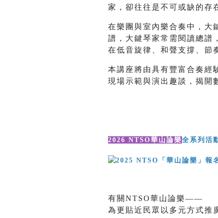
家，卻往往是不可或缺的存
在樂團與室內樂合奏中，大
譜，大鍵琴家常需閱讀總譜
在低音旋律、和聲支撐、節
本講座將由具有豐富合奏經
現場示範與演出趣談，揭開
2026 NTSO華山論樂
全系列活
有關NTSO華山論樂——
為更貼近民眾以多元方式推廣藝文