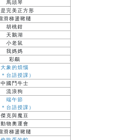
馬頭琴
我是完美正方形
溜滑梯盪鞦韆
胡桃鉗
天鵝湖
小老鼠
我媽媽
彩鷸
大象的煩惱
（＊台語授課）
中國鬥牛士
流浪狗
端午節
（＊台語授課）
傑克與魔豆
動物奧運會
溜滑梯盪鞦韆
偷吃蛋的蛇