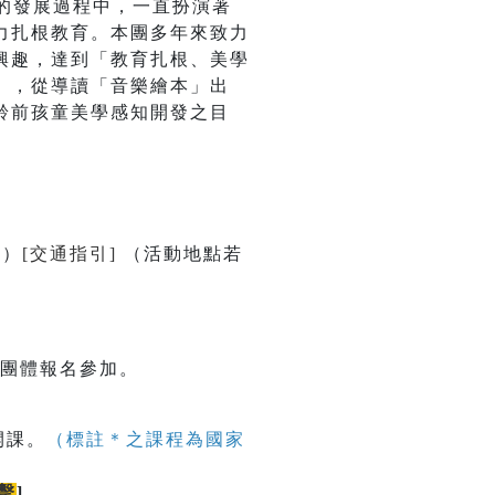
的發展過程中，一直扮演著
力扎根教育。本團多年來致力
興趣，達到「教育扎根、美學
」，從導讀「音樂繪本」出
齡前孩童美學感知開發之目
號）
[交通指引]
（活動地點若
校團體報名參加。
開課。
（標註＊之課程為國家
擊
]