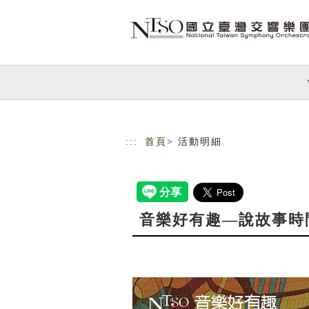
跳到主要內容
網站導覽
:::
首頁
> 活動明細
音樂好有趣—說故事時