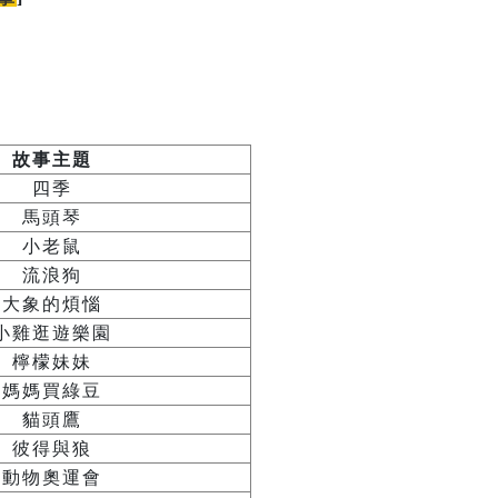
故事主題
四季
馬頭琴
小老鼠
流浪狗
大象的煩惱
小雞逛遊樂園
檸檬妹妹
媽媽買綠豆
貓頭鷹
彼得與狼
動物奧運會