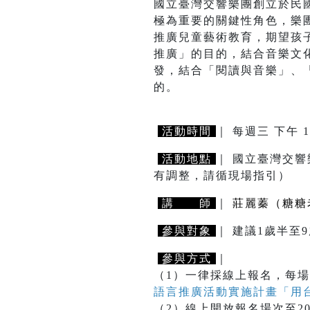
國立臺灣交響樂團創立於民
極為重要的關鍵性角色，樂
推廣兒童藝術教育，期望孩
推廣」的目的，結合音樂文
發，結合「閱讀與音樂」、
的。
活動時間
｜ 每週三 下午 1
活動地點
｜ 國立臺灣交響
有調整，請循現場指引）
講 師
｜
莊麗蓁（糖糖
參與對象
｜ 建議1歲半
參與方式
｜
（1）一律採線上報名，每場
語言推廣活動實施計畫「用
（2）線上開放報名場次至2