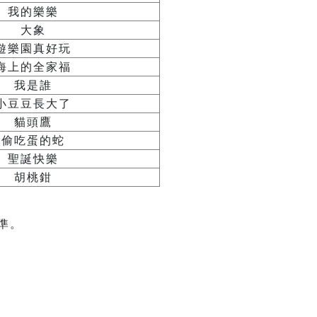
我的樂樂
大象
遊樂園真好玩
海上的全家福
我是誰
小豆豆長大了
貓頭鷹
偷吃蛋的蛇
聖誕快樂
胡桃鉗
準。