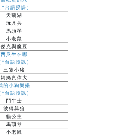
（*台語授課）
天鵝湖
玩具兵
馬頭琴
小老鼠
傑克與魔豆
西瓜生在哪
（*台語授課）
三隻小豬
媽媽真偉大
我的小狗樂樂
（*台語授課）
鬥牛士
彼得與狼
貓公主
馬頭琴
小老鼠