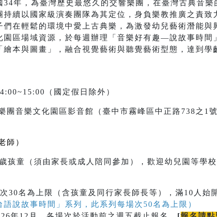
國34年，為臺灣歷史最悠久的交響樂團，在臺灣古典音樂
團持續以國家級演奏團隊為其定位，身負樂教推廣之責致
子們在輕鬆的環境中愛上古典樂，為激發幼兒藝術潛能與
化園區場域資源，於每週辦理「音樂好有趣—說故事時間
「繪本與圖畫」，融合視覺藝術與聽覺藝術型態，達到學
4:00~15:00（國定假日除外）
樂團音樂文化園區影音館（臺中市霧峰區中正路738之1
老師）
至9歲孩童（須由家長或成人陪同參加），歡迎幼兒園等學
次30名為上限（含孩童及同行家長師長等），滿10人始
台語說故事時間」系列，此系列每場次50名為上限）
026年12月，各場次於活動前之週五截止報名。
[
報名請點