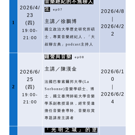
音樂經紀的不無聊人
2026/4/
生
ep07
2026/4/8
23
｜
主講／徐鵬博
1
(
四)
2026/4/2
國立政治大學歷史研究所碩
19:00-
2
士，專業音樂經紀人，「大
21:00
叔聊古典」
podcast
主持人
鐘聲與音樂
ep08
主講／陳漢金
2026/6/1
2026/6/
0
25
法國巴黎索爾邦大學
(La
2
｜
(
四)
Sorbonne)
音樂學碩士、博
2026/6/2
19:00-
士，國立臺灣師範大學音樂
4
21:00
學系副教授退休，經常受邀
擔任音樂會導聆、音樂欣賞
專題講座主講者
「光明之城」的逆