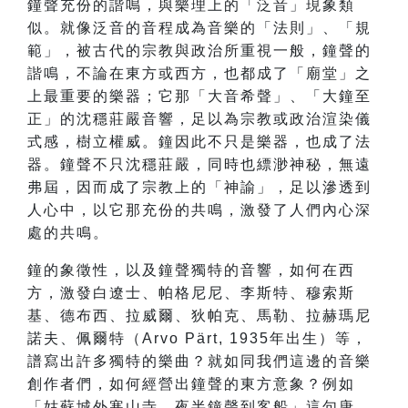
鐘聲充份的諧鳴，與樂理上的「泛音」現象類
似。就像泛音的音程成為音樂的「法則」、「規
範」，被古代的宗教與政治所重視一般，鐘聲的
諧鳴，不論在東方或西方，也都成了「廟堂」之
上最重要的樂器；它那「大音希聲」、「大鐘至
正」的沈穩莊嚴音響，足以為宗教或政治渲染儀
式感，樹立權威。鐘因此不只是樂器，也成了法
器。鐘聲不只沈穩莊嚴，同時也縹渺神秘，無遠
弗屆，因而成了宗教上的「神諭」，足以滲透到
人心中，以它那充份的共鳴，激發了人們內心深
處的共鳴。
鐘的象徵性，以及鐘聲獨特的音響，如何在西
方，激發白遼士、帕格尼尼、李斯特、穆索斯
基、德布西、拉威爾、狄帕克、馬勒、拉赫瑪尼
諾夫、佩爾特（Arvo Pärt, 1935年出生）等，
譜寫出許多獨特的樂曲？就如同我們這邊的音樂
創作者們，如何經營出鐘聲的東方意象？例如
「姑蘇城外寒山寺，夜半鐘聲到客船」這句唐