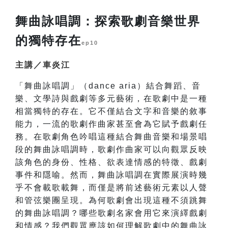
舞曲詠唱調：探索歌劇音樂世界
的獨特存在
ep10
主講／車炎江
「舞曲詠唱調」（dance aria）結合舞蹈、音
樂、文學詩與戲劇等多元藝術，在歌劇中是一種
相當獨特的存在。它不僅結合文字和音樂的敘事
能力，一流的歌劇作曲家甚至會為它賦予戲劇任
務。在歌劇角色吟唱這種結合舞曲音樂和場景唱
段的舞曲詠唱調時，歌劇作曲家可以向觀眾反映
該角色的身份、性格、欲表達情感的特徵、戲劇
事件和隱喻。然而，舞曲詠唱調在實際展演時幾
乎不會載歌載舞，而僅是將前述藝術元素以人聲
和管弦樂團呈現。為何歌劇會出現這種不須跳舞
的舞曲詠唱調？哪些歌劇名家會用它來演繹戲劇
和情感？我們觀眾應該如何理解歌劇中的舞曲詠