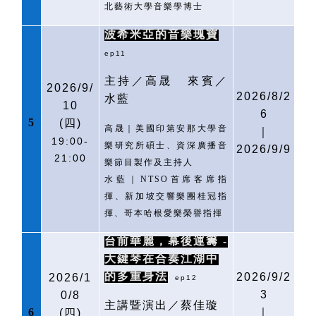
北藝術大學音樂學博士
波希米亞的音樂瑰寶
ep11
主持／高晟
來賓／
2026/9/
2026/8/2
水藍
10
6
5
(
四)
高晟｜美國印第安那大學音
｜
19:00-
樂研究所碩士、資深廣播音
2026/9/9
21:00
樂節目製作及主持人
水藍｜
NTSO
首席客席指
揮、新加坡交響樂團桂冠指
揮、哥本哈根愛樂榮譽指揮
台前華麗，幕後運籌
-
大鍵琴在合奏江湖中
的多重身法
2026/9/2
2026/1
ep12
3
0/8
主講暨演出／蔡佳璇
6
｜
(
四)