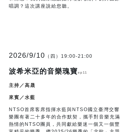
唱調？這次講座說給您聽。
2026/9/10
（四）19:00-21:00
波希米亞的音樂瑰寶
ep11
主持／高晟
來賓／水藍
NTSO
首席客席指揮水藍與NTSO國立臺灣交響
樂團有著二十多年的合作默契，攜手對音樂充滿
熱情的NTSO團員，共同獻給樂迷一個又一個豐
富精采的樂季。繼2025/26樂季的「北歐」主題