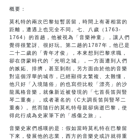
概要：
莫札特的兩次巴黎短暫居留，時間上有著相當的
距離，遭遇上也完全不同。七、八歲（1763-
1764）的首趟，他被視為「音樂神童」，讓人們
覺得很驚訝、很好玩。第二趟的1787年，他已是
二十二歲的「青年才俊」，本來想到巴黎求職，
卻在啓蒙時代的「光明之城」，一方面遭到人們
的嫉妬、排擠，甚至剝削，另方面由於他的音樂
對這個浮華的城市，已經顯得太繁複、太難懂，
他只好「入境隨俗」的也寫些比較「漂亮」的沙
龍風格音樂，就像新近被發現的「七首長笛與豎
琴二重奏」，或者著名的《C大調長笛與豎琴二
重奏》。然而隨行的莫札特母親卻病逝巴黎，使
得此行成為史家筆下的「感傷之旅」。
音樂史家們感嘆的是：假如當時莫札特在巴黎留
下來，發展他的志業，西方的音樂史或許就得重