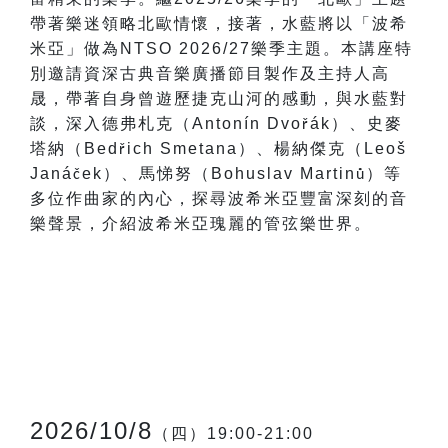
帶著樂迷領略北歐情懷，接著，水藍將以「波希
米亞」做為NTSO 2026/27樂季主題。本講座特
別邀請資深古典音樂廣播節目製作及主持人高
晟，帶著自身曾遊歷捷克山河的感動，與水藍對
談，深入德弗札克（Antonín Dvo
á
k
）、史麥
ř
塔納（Bed
ich Smetana
）、楊納傑克（Leoš
ř
Janá
ek
）、馬悌努（Bohuslav Martin
）等
č
ů
多位作曲家的內心，探尋波希米亞豐富深刻的音
樂聲景，介紹波希米亞瑰麗的管弦樂世界。
2026/10/8
（四）19:00-21:00