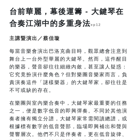
台前華麗，幕後運籌 - 大鍵琴在
合奏江湖中的多重身法
ep12
主講暨演出／蔡佳璇
每當音樂會演出巴洛克曲目時，觀眾總會注意到
舞台上一台外型華麗的大鍵琴。然而，這件醒目
的樂器，聲音卻往往細緻內斂，甚至讓人疑惑：
它究竟扮演什麼角色？但對樂團音樂家而言，負
責演奏這件「謎樣樂器」的大鍵琴家，卻往往是
不可或缺的存在。
在樂團與室內樂合奏中，大鍵琴家最重要的任務
之一，便是數字低音的即興彈奏。不同於其他演
奏者擁有獨立分譜，大鍵琴家常需閱讀總譜，或
根據標有數字的低音聲部，臨場即興補出和聲與
聲響層次。他們不只是伴奏者，更在低音旋律、