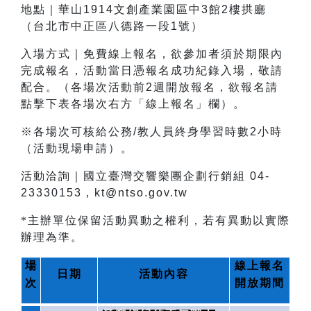
地點｜華山1914文創產業園區中3館2樓拱廳
（台北市中正區八德路一段1號）
入場方式｜免費線上報名，欲參加者須於期限內
完成報名，活動當日憑報名成功紀錄入場，敬請
配合。（各場次活動前2週開放報名，欲報名請
點擊下表各場次右方「線上報名」欄）。
※各場次可核給公務/教人員終身學習時數2小時
（活動現場申請）。
活動洽詢｜國立臺灣交響樂團企劃行銷組 04-
23330153，kt@ntso.gov.tw
*主辦單位保留活動異動之權利，若有異動以實際
辦理為準。
場
線上報名
日期
活動內容
次
開放期間