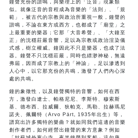
鐘聲充份的諧鳴，與樂理上的「泛音」現象類
似。就像泛音的音程成為音樂的「法則」、「規
範」，被古代的宗教與政治所重視一般，鐘聲的
諧鳴，不論在東方或西方，也都成了「廟堂」之
上最重要的樂器；它那「大音希聲」、「大鐘至
正」的沈穩莊嚴音響，足以為宗教或政治渲染儀
式感，樹立權威。鐘因此不只是樂器，也成了法
器。鐘聲不只沈穩莊嚴，同時也縹渺神秘，無遠
弗屆，因而成了宗教上的「神諭」，足以滲透到
人心中，以它那充份的共鳴，激發了人們內心深
處的共鳴。
鐘的象徵性，以及鐘聲獨特的音響，如何在西
方，激發白遼士、帕格尼尼、李斯特、穆索斯
基、德布西、拉威爾、狄帕克、馬勒、拉赫瑪尼
諾夫、佩爾特（Arvo Pärt, 1935年出生）等，
譜寫出許多獨特的樂曲？就如同我們這邊的音樂
創作者們，如何經營出鐘聲的東方意象？例如
「姑蘇城外寒山寺，夜半鐘聲到客船」這句唐