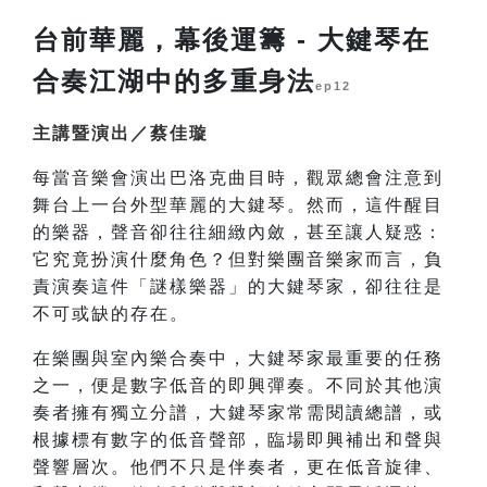
台前華麗，幕後運籌 - 大鍵琴在
合奏江湖中的多重身法
ep12
主講暨演出／蔡佳璇
每當音樂會演出巴洛克曲目時，觀眾總會注意到
舞台上一台外型華麗的大鍵琴。然而，這件醒目
的樂器，聲音卻往往細緻內斂，甚至讓人疑惑：
它究竟扮演什麼角色？但對樂團音樂家而言，負
責演奏這件「謎樣樂器」的大鍵琴家，卻往往是
不可或缺的存在。
在樂團與室內樂合奏中，大鍵琴家最重要的任務
之一，便是數字低音的即興彈奏。不同於其他演
奏者擁有獨立分譜，大鍵琴家常需閱讀總譜，或
根據標有數字的低音聲部，臨場即興補出和聲與
聲響層次。他們不只是伴奏者，更在低音旋律、