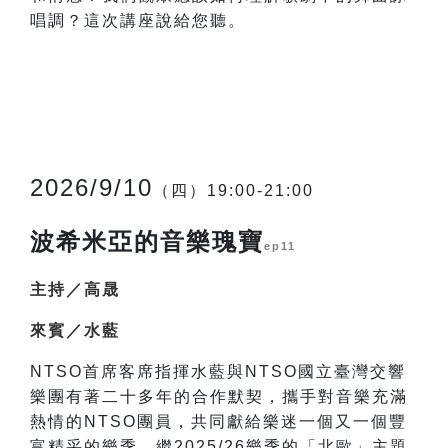
唱調？這次講座說給您聽。
2026/9/10
（四）19:00-21:00
波希米亞的音樂瑰寶
ep11
主持／高晟
來賓／水藍
NTSO
首席客席指揮水藍與NTSO國立臺灣交響
樂團有著二十多年的合作默契，攜手對音樂充滿
熱情的NTSO團員，共同獻給樂迷一個又一個豐
富精采的樂季。繼2025/26樂季的「北歐」主題