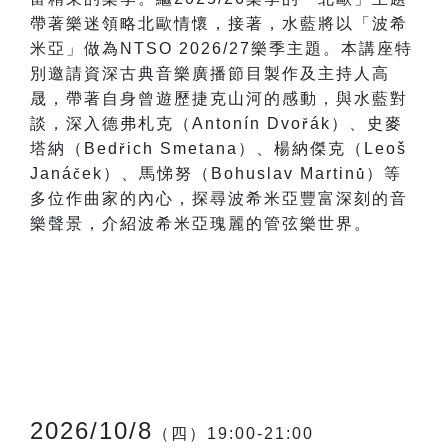
帶著樂迷領略北歐情懷，接著，水藍將以「波希
米亞」做為NTSO 2026/27樂季主題。本講座特
別邀請資深古典音樂廣播節目製作及主持人高
晟，帶著自身曾遊歷捷克山河的感動，與水藍對
談，深入德弗札克（Antonín Dvo
á
k
）、史麥
ř
塔納（Bed
ich Smetana
）、楊納傑克（Leoš
ř
Janá
ek
）、馬悌努（Bohuslav Martin
）等
č
ů
多位作曲家的內心，探尋波希米亞豐富深刻的音
樂聲景，介紹波希米亞瑰麗的管弦樂世界。
2026/10/8
（四）19:00-21:00