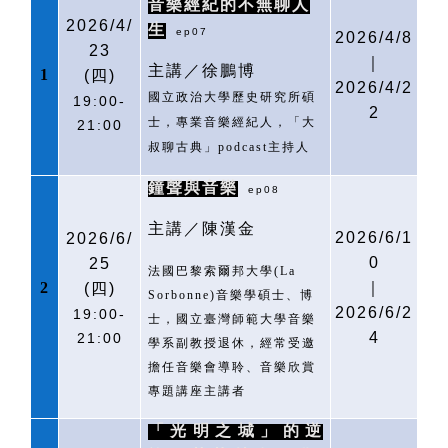
音樂經紀的不無聊人
2026/4/
生
ep07
2026/4/8
23
｜
主講／徐鵬博
1
(
四)
2026/4/2
國立政治大學歷史研究所碩
19:00-
2
士，專業音樂經紀人，「大
21:00
叔聊古典」
podcast
主持人
鐘聲與音樂
ep08
主講／陳漢金
2026/6/1
2026/6/
0
25
法國巴黎索爾邦大學
(La
2
｜
(
四)
Sorbonne)
音樂學碩士、博
2026/6/2
19:00-
士，國立臺灣師範大學音樂
4
21:00
學系副教授退休，經常受邀
擔任音樂會導聆、音樂欣賞
專題講座主講者
「光明之城」的逆