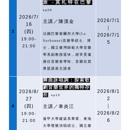
旅
–莫札特在巴黎
ep09
2026/7/
2026/7/1
主講／陳漢金
16
｜
3
(
四)
法國巴黎索爾邦大學
(La
2026/7/1
19:00-
Sorbonne)
音樂學碩士、博
5
21:00
士，國立臺灣師範大學音樂
學系副教授退休，經常受邀
擔任音樂會導聆、音樂欣賞
專題講座主講者
舞曲詠唱調：探索歌
劇音樂世界的獨特存
2026/8/1
2026/8/
在
ep10
2
27
4
｜
(
四)
主講／車炎江
2026/8/2
19:00-
逢甲大學建築系畢業、東海
6
21:00
大學聲樂演唱碩士、國立臺