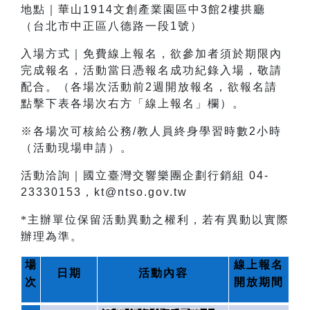
地點｜華山1914文創產業園區中3館2樓拱廳
（台北市中正區八德路一段1號）
入場方式｜免費線上報名，欲參加者須於期限內
完成報名，活動當日憑報名成功紀錄入場，敬請
配合。（各場次活動前2週開放報名，欲報名請
點擊下表各場次右方「線上報名」欄）。
※各場次可核給公務/教人員終身學習時數2小時
（活動現場申請）。
活動洽詢｜國立臺灣交響樂團企劃行銷組 04-
23330153，kt@ntso.gov.tw
*主辦單位保留活動異動之權利，若有異動以實際
辦理為準。
場
線上報名
日期
活動內容
次
開放期間