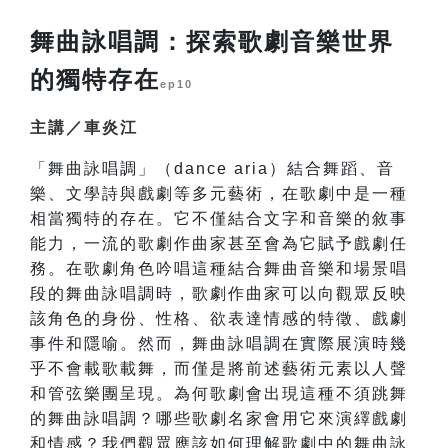
舞曲詠唱調：探索歌劇音樂世界
的獨特存在
ep10
主講／車炎江
「舞曲詠唱調」（dance aria）結合舞蹈、音
樂、文學詩與戲劇等多元藝術，在歌劇中是一種
相當獨特的存在。它不僅結合文字和音樂的敘事
能力，一流的歌劇作曲家甚至會為它賦予戲劇任
務。在歌劇角色吟唱這種結合舞曲音樂和場景唱
段的舞曲詠唱調時，歌劇作曲家可以向觀眾反映
該角色的身份、性格、欲表達情感的特徵、戲劇
事件和隱喻。然而，舞曲詠唱調在實際展演時幾
乎不會載歌載舞，而僅是將前述藝術元素以人聲
和管弦樂團呈現。為何歌劇會出現這種不須跳舞
的舞曲詠唱調？哪些歌劇名家會用它來演繹戲劇
和情感？我們觀眾應該如何理解歌劇中的舞曲詠