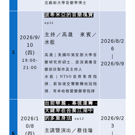
北藝術大學音樂學博士
波希米亞的音樂瑰寶
ep11
主持／高晟
來賓／
2026/9/
2026/8/2
水藍
10
6
5
(
四)
高晟｜美國印第安那大學音
｜
19:00-
樂研究所碩士、資深廣播音
2026/9/9
21:00
樂節目製作及主持人
水藍｜
NTSO
首席客席指
揮、新加坡交響樂團桂冠指
揮、哥本哈根愛樂榮譽指揮
台前華麗，幕後運籌
-
大鍵琴在合奏江湖中
的多重身法
2026/9/2
2026/1
ep12
3
0/8
主講暨演出／蔡佳璇
6
｜
(
四)