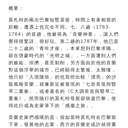
概要：
莫札特的兩次巴黎短暫居留，時間上有著相當的
距離，遭遇上也完全不同。七、八歲（1763-
1764）的首趟，他被視為「音樂神童」，讓人們
覺得很驚訝、很好玩。第二趟的1787年，他已是
二十二歲的「青年才俊」，本來想到巴黎求職，
卻在啓蒙時代的「光明之城」，一方面遭到人們
的嫉妬、排擠，甚至剝削，另方面由於他的音樂
對這個浮華的城市，已經顯得太繁複、太難懂，
他只好「入境隨俗」的也寫些比較「漂亮」的沙
龍風格音樂，就像新近被發現的「七首長笛與豎
琴二重奏」，或者著名的《C大調長笛與豎琴二
重奏》。然而隨行的莫札特母親卻病逝巴黎，使
得此行成為史家筆下的「感傷之旅」。
音樂史家們感嘆的是：假如當時莫札特在巴黎留
下來，發展他的志業，西方的音樂史或許就得重