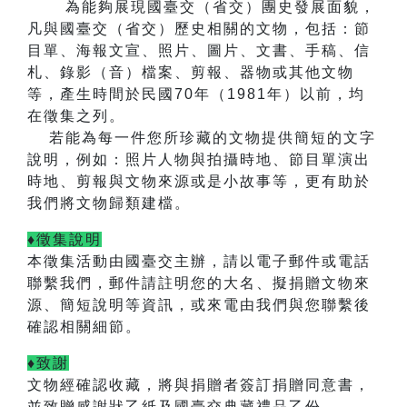
為能夠展現國臺交（省交）團史發展面貌，
凡與國臺交（省交）歷史相關的文物，包括：節
目單、海報文宣、照片、圖片、文書、手稿、信
札、錄影（音）檔案、剪報、器物或其他文物
等，產生時間於民國
70
年（
1981
年）以前，均
在徵集之列。
若能為每一件您所珍藏的文物提供簡短的文字
說明，例如：照片人物與拍攝時地、節目單演出
時地、剪報與文物來源或是小故事等，更有助於
我們將文物歸類建檔。
♦徵集說明
本徵集活動由國臺交主辦，
請以電子郵件或電話
聯繫我們，郵件請註明您的大名、擬捐贈文物來
源、簡短說明等資訊，或來電由我們與您聯繫後
確認相關細節。
♦致謝
文物經確認收藏，將與捐贈者簽訂捐贈同意書，
並致贈感謝狀乙紙及國臺交典藏禮品乙份。