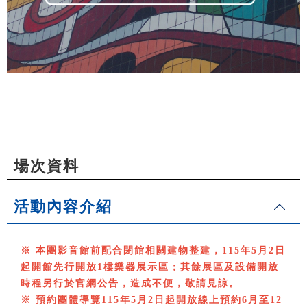
場次資料
活動內容介紹
※ 本團影音館前配合閉館相關建物整建，115年5月2日
起開館先行開放1樓樂器展示區；其餘展區及設備開放
時程另行於官網公告，造成不便，敬請見諒。
※ 預約團體導覽115年5月2日起開放線上預約6月至12