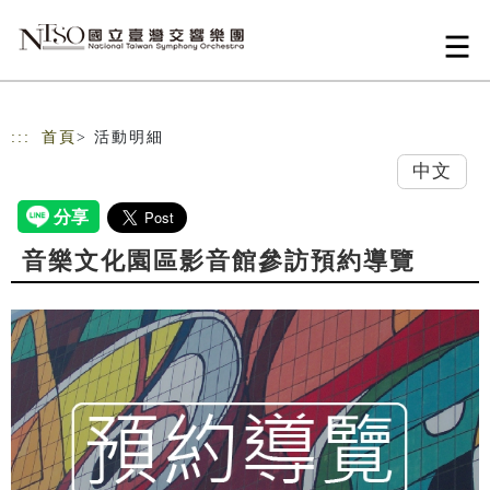
跳到主要內容
網站導覽
:::
首頁
> 活動明細
中文
音樂文化園區影音館參訪預約導覽