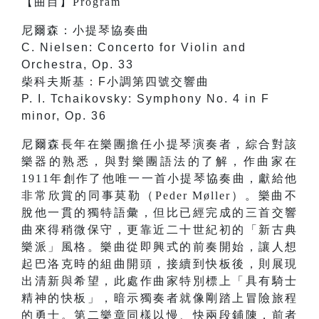
【
曲目
】
Program
尼爾森：小提琴協奏曲
C. Nielsen: Concerto for Violin and
Orchestra, Op. 33
柴科夫斯基：F小調第四號交響曲
P. I. Tchaikovsky: Symphony No. 4 in F
minor, Op. 36
尼爾森長年在樂團擔任小提琴演奏者，綜合對該
樂器的熟悉，與對樂團語法的了解，作曲家在
1911年創作了他唯一一首小提琴協奏曲，獻給他
非常欣賞的同事莫勒（Peder Møller）。樂曲不
脫他一貫的獨特語彙，但比已經完成的三首交響
曲來得稍微保守，更靠近二十世紀初的「新古典
樂派」風格。樂曲從即興式的前奏開始，讓人想
起巴洛克時的組曲開頭，接續到快板後，則展現
出清新與希望，此處作曲家特別標上「具有騎士
精神的快板」，暗示獨奏者就像剛踏上冒險旅程
的勇士。第二樂章同樣以慢、快兩段鋪陳，前者