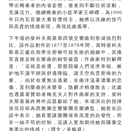
帶出獨奏者的內省姿態，後者則不斷往前滾動，
充滿活力。擔綱獨奏的小提琴家王崢嶸，為1990
年日內瓦音樂大賽首獎得主，她將以洗鍊的技巧
與高貴的情感表現，再現此曲風華。
下半場的柴科夫斯基第四號交響曲則形成強烈對
比。該作品創作於1877至1878年間，當時柴科夫
斯基正處在與學生密柳可娃失敗的婚姻中，其痛
苦直接反映在樂曲的銅管破題；作曲家特別解釋
道：「這就是命運，那股阻礙人們追求幸福、嫉
妒地不讓平靜與舒適降臨、讓天空烏雲密佈的力
量。」由於命運無法逃避，全曲洋溢著濃重的悲
傷，直到樂曲的末樂章，陰霾才稍微散去；此處
也透露著贊助者梅克夫人對作曲家的支持，柴科
夫斯基最終將作品題獻給了她。本場演出的指揮
張弦目前為西雅圖交響樂團音樂總監，她曾在訪
談中表示，她喜愛讓樂團保有高度的自發性，而
非一絲不苟的控制，這讓人更加期待她與國臺交
激盪出的情感！（撰文／吳毓庭）