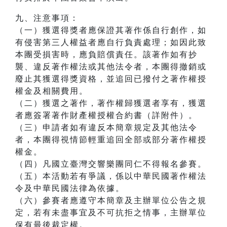
九、注意事項：
（一）獲選得獎者應保證其著作係自行創作，如
有侵害第三人權益者應自行負責處理；如因此致
本團受損害時，應負賠償責任。該著作如有抄
襲、違反著作權法或其他法令者，本團得撤銷或
廢止其獲選得獎資格，並追回已撥付之著作權授
權金及相關費用。
（二）獲選之著作，著作權歸獲選者享有，獲選
者應簽署著作財產權授權合約書（詳附件）。
（三）申請者如有違反本簡章規定及其他法令
者，本團得視情節輕重追回全部或部分著作權授
權金。
（四）凡國立臺灣交響樂團同仁不得報名參賽。
（五）本活動若有爭議，係以中華民國著作權法
令及中華民國法律為依據。
（六）參賽者應遵守本簡章及主辦單位公告之規
定，若有未盡事宜及不可抗拒之情事，主辦單位
保有最後裁定權。