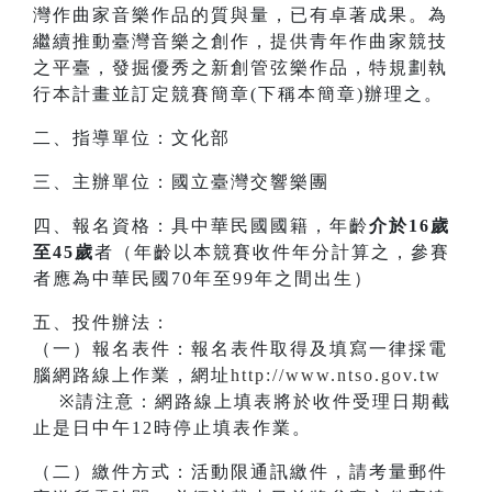
灣作曲家音樂作品的質與量，已有卓著成果。為
繼續推動臺灣音樂之創作，提供青年作曲家競技
之平臺，發掘優秀之新創管弦樂作品，特規劃執
行本計畫並訂定競賽簡章(下稱本簡章)辦理之。
二、指導單位：文化部
三、主辦單位：國立臺灣交響樂團
四、報名資格：具中華民國國籍，年齡
介於16歲
至45歲
者（年齡以本競賽收件年分計算之，參賽
者應為中華民國70年至99年之間出生）
五、投件辦法：
（一）報名表件：報名表件取得及填寫一律採電
腦網路線上作業，網址
http://www.ntso.gov.tw
※請注意：網路線上填表將於收件受理日期截
止是日中午12時停止填表作業。
（二）繳件方式：活動限通訊繳件，請考量郵件