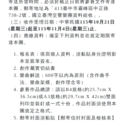
寄送所需時間，必須於截止日前將參賽文件寄達
本團，郵寄地址為「413臺中市霧峰區中正路
738-2號，國立臺灣交響樂團資料組收」。
（三）收件受理日期：中華民國
115年10月21日
(星期三)起至115年11月4日(星期三)止
。
（四）應繳資料：備妥下列資料並在規定期限寄
達本團。
報名表：填寫個人資料，須黏貼身分證明影
本並親筆簽名。
創作屬實切結書
樂曲解說：600字以內為原則（含作曲手
法、樂曲架構、創作理念等）
參賽作品總譜：請以B4規格(約25.7cm X
36.5cm)或A3規格(約29.7cm X 42cm)雙面
列印並裝釘成一式十份，作品封面須使用本
團規定之格式。
郵寄封面須黏貼【郵寄信封封面及檢核表】