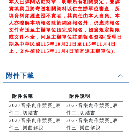
本人已詳閱活動簡章，明瞭所有相關規定，並詳
實填寫且將寄送相關資料以供主辦單位審查，所
填資料如經查證不實者，其責任由本人自負。本
人亦瞭解本項報名除於網路報名外，仍應將報名
文件寄送至主辦單位始完成報名，如逾規定期限
或文件不全，同意主辦單位註銷報名資格
(
受理日
期為中華民國
115
年10
月21
日至
115
年11
月4
日
止，文件須於115
年11
月4
日前寄達主辦單位)
。
附件下載
附件名稱
附件說明
2027音樂創作競賽_表
2027音樂創作競賽_表
件二_切結書
件二_切結書
2027音樂創作競賽_表
2027音樂創作競賽_表
件三_樂曲解說
件三_樂曲解說