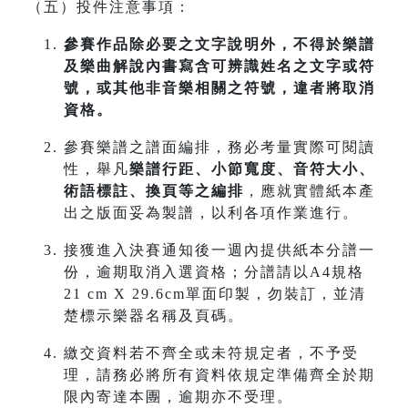
（五）投件注意事項：
參賽作品除必要之文字說明外，不得於樂譜
及樂曲解說內書寫含可辨識姓名之文字或符
號，或其他非音樂相關之符號，違者將取消
資格。
參賽樂譜之譜面編排，務必考量實際可閱讀
性，舉凡
樂譜行距、小節寬度、音符大小、
術語標註、換頁等之編排
，應就實體紙本產
出之版面妥為製譜，以利各項作業進行。
接獲進入決賽通知後一週內提供紙本分譜一
份，逾期取消入選資格；分譜請以A4規格
21 cm X 29.6cm單面印製，勿裝訂，並清
楚標示樂器名稱及頁碼。
繳交資料若不齊全或未符規定者，不予受
理，請務必將所有資料依規定準備齊全於期
限內寄達本團，逾期亦不受理。