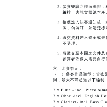
參賽樂譜之譜面編排，
編排
，應就實體紙本產
接獲進入決賽通知後一週
製，勿裝訂，並清楚標
繳交資料若不齊全或未
不受理。
所繳交至本團之文件及
參賽者依個人需要自行
六、比賽規定：
（一）參賽作品類型：管弦
則，最大不可超過以下編制
3 x Flute - incl. Piccolo(m
3 x Oboe -incl. English Ho
3 x Clarinet- incl. Bass Cl