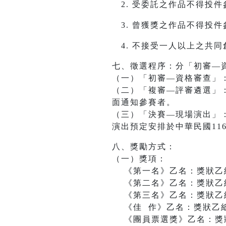
受委託之作品不得投件
曾獲獎之作品不得投件
不接受一人以上之共同
七、徵選程序：分「初審—
（一）「初審—資格審查」
（二）「複審—評審遴選」
面通知參賽者。
（三）「決賽—現場演出」
演出預定安排於中華民國116
八、獎勵方式：
（一）獎項：
《第一名》乙名：獎狀乙紙
《第二名》乙名：獎狀乙紙
《第三名》乙名：獎狀乙紙
《佳 作》乙名：獎狀乙紙
《團員票選獎》乙名：獎狀