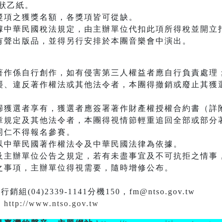
狀乙紙。
獎項之獲獎名額，各獎項皆可從缺。
據中華民國稅法規定，由主辦單位代扣此項所得稅並開立
有聲出版品，並得另行安排於本團音樂會中演出。
著作係自行創作，如有侵害第三人權益者應自行負責處理
襲、違反著作權法或其他法令者，本團得撤銷或廢止其獲
歸獲選者享有，獲選者應簽署著作財產權授權合約書（詳
章規定及其他法令者，本團得視情節輕重追回全部或部分
同仁不得報名參賽。
以中華民國著作權法令及中華民國法律為依據。
及主辦單位公告之規定，若有未盡事宜及不可抗拒之情事
之事項，主辦單位得視需要，隨時增修公布。
)2339-1141分機150，fm@ntso.gov.tw
站
http://www.ntso.gov.tw