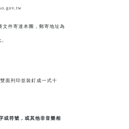
so.gov.tw
賽文件寄達本團，郵寄地址為
止
。
42cm)雙面列印並裝釘成一式十
字或符號，或其他非音樂相