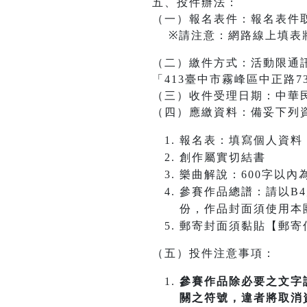
五、投件辦法：
（一）報名表件：報名表件
※請注意：網路線上填表將
（二）繳件方式：活動限通
「413臺中市霧峰區中正路7
（三）收件受理日期：中華
（四）應繳資料：備妥下列
報名表：填寫個人資料
創作屬實切結書
樂曲解說：600字以
參賽作品總譜：請以B4規格(
份，作品封面須使用本
郵寄封面須黏貼【郵寄
（五）投件注意事項：
參賽作品除必要之文字
關之符號，違者將取消