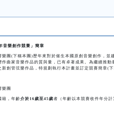
青年音樂創作競賽」簡章
響樂團(下稱本團)歷年來對於催生本國原創音樂創作，並
灣作曲家音樂作品的質與量，已有卓著成果。為繼續推動
之新創管弦樂作品，特規劃執行本計畫並訂定競賽簡章(下
響樂團
國籍，年齡
介於16歲至45歲
者（年齡以本競賽收件年分計