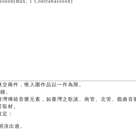
assoon(max. 1 Contrabassoon)
繳交兩件，惟入圍作品以一件為限。
分鐘。
臺灣傳統音樂元素，如臺灣之歌謠、南管、北管、戲曲音
可取材。
規定：
開演出過。