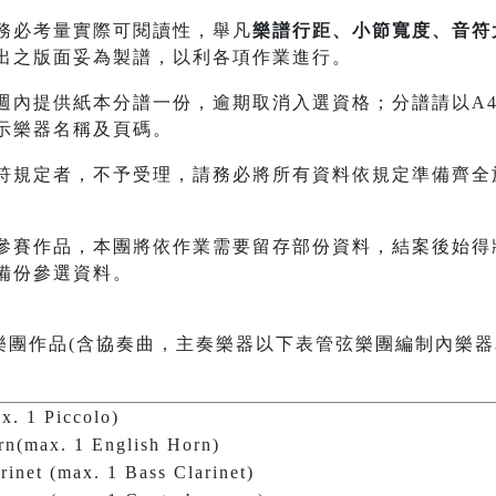
務必考量實際可閱讀性，舉凡
樂譜行距、小節寬度、音符
出之版面妥為製譜，以利各項作業進行。
內提供紙本分譜一份，逾期取消入選資格；分譜請以A4規格21
示樂器名稱及頁碼。
符規定者，不予受理，請務必將所有資料依規定準備齊全
參賽作品，本團將依作業需要留存部份資料，結案後始得
備份參選資料。
樂團作品(含協奏曲，主奏樂器以下表管弦樂團編制內樂器
ax. 1 Piccolo)
rn(max. 1 English Horn)
arinet (max. 1 Bass Clarinet)