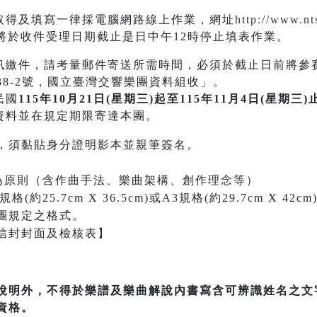
取得及填寫一律採電腦網路線上作業，網址
http://www.nt
於收件受理日期截止是日中午12時停止填表作業。
訊繳件，請考量郵件寄送所需時間，必須於截止日前將參
38-2號，國立臺灣交響樂團資料組收」。
民國
115年10月21日(星期三)起至115年11月4日(星期三)
資料並在規定期限寄達本團。
，須黏貼身分證明影本並親筆簽名。
內為原則（含作曲手法、樂曲架構、創作理念等）
約25.7cm X 36.5cm)或A3規格(約29.7cm X 
團規定之格式。
信封封面及檢核表】
說明外，不得於樂譜及樂曲解說內書寫含可辨識姓名之文
資格。