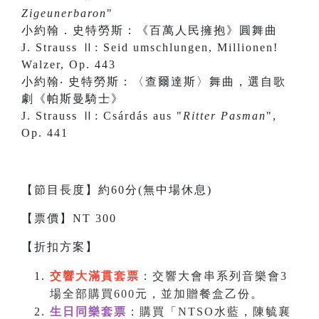
Zigeunerbaron
"
小約翰．史特勞斯：《百萬人民擁抱》圓舞曲
J. Strauss Ⅱ: Seid umschlungen, Millionen!
Walzer, Op. 443
小約翰‧ 史特勞斯：〈查爾達斯〉舞曲，選自歌
劇《帕斯曼騎士》
J. Strauss Ⅱ: Csárdás aus "
Ritter Pasman
",
Op. 441
【節目長度】約60分(無中場休息)
【票價】NT 300
【折扣方案】
交響大滿貫套票
：交響大會串系列音樂會3
場全部購買600元，並加贈餐盒乙份
。
生日同樂套票
：購買「NTSO水藍，陳毓襄