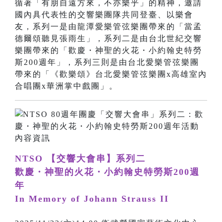
循著「有朋自遠方來，不亦樂乎」的精神，邀請
國內具代表性的交響樂團隊共同登臺、以樂會
友，系列一是由龍潭愛樂管弦樂團帶來的「當孟
德爾頌聽見張雨生」，系列二是由台北世紀交響
樂團帶來的「歡慶・神聖的火花・小約翰史特勞
斯200週年」，系列三則是由台北愛樂管弦樂團
帶來的「《歡樂頌》台北愛樂管弦樂團x高雄室內
合唱團x華洲掌中戲團」。
NTSO 【交響大會串】系列二
歡慶・神聖的火花・小約翰史特勞斯200週
年
In Memory of Johann Strauss II