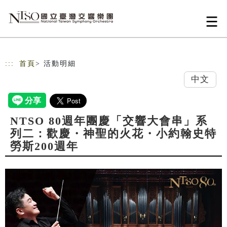
跳到主要內容
網站導覽
:::
首頁
> 活動明細
中文
NTSO 80週年團慶「交響大會串」系
列二：歡慶・神聖的火花・小約翰史特
勞斯200週年