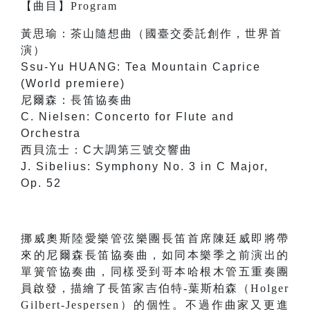
【
曲目
】
Program
黃思瑜：茶山隨想曲（國臺交委託創作，世界首
演）
Ssu-Yu HUANG: Tea Mountain Caprice
(World premiere)
尼爾森：長笛協奏曲
C. Nielsen: Concerto for Flute and
Orchestra
西貝流士：C大調第三號交響曲
J. Sibelius: Symphony No. 3 in C Major,
Op. 52
挪威奧斯陸愛樂管弦樂團長笛首席陳廷威即將帶
來的尼爾森長笛協奏曲，如同本樂季之前演出的
單簧管協奏曲，同樣受到哥本哈根木管五重奏團
員啟發，描繪了長笛家吉伯特-葉斯柏森（Holger
Gilbert-Jespersen）的個性。不過作曲家又更進