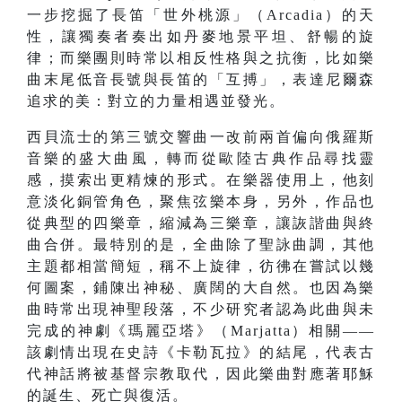
一步挖掘了長笛「世外桃源」（Arcadia）的天
性，讓獨奏者奏出如丹麥地景平坦、舒暢的旋
律；而樂團則時常以相反性格與之抗衡，比如樂
曲末尾低音長號與長笛的「互搏」，表達尼爾森
追求的美：對立的力量相遇並發光。
西貝流士的第三號交響曲一改前兩首偏向俄羅斯
音樂的盛大曲風，轉而從歐陸古典作品尋找靈
感，摸索出更精煉的形式。在樂器使用上，他刻
意淡化銅管角色，聚焦弦樂本身，另外，作品也
從典型的四樂章，縮減為三樂章，讓詼諧曲與終
曲合併。最特別的是，全曲除了聖詠曲調，其他
主題都相當簡短，稱不上旋律，彷彿在嘗試以幾
何圖案，鋪陳出神秘、廣闊的大自然。也因為樂
曲時常出現神聖段落，不少研究者認為此曲與未
完成的神劇《瑪麗亞塔》（Marjatta）相關——
該劇情出現在史詩《卡勒瓦拉》的結尾，代表古
代神話將被基督宗教取代，因此樂曲對應著耶穌
的誕生、死亡與復活。