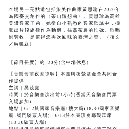
本場另一亮點還包括旅美作曲家黃思瑜在2020年
為國臺交創作的〈茶山隨想曲〉。黃思瑜為高雄
美濃客家子弟，她從自小熟悉的客家歌謠中，擷
取出片段旋律作為動機，描摹茶農的忙碌、歌唱
到豐收，是值得您再次回味的臺灣之聲。（撰文
／吳毓庭）
【節目長度】約120分(含中場休息)
【音樂會前夜鶯導聆】本團與夜鶯基金會共同合
作提供
主講｜吳毓庭
時間｜於音樂會演出前1小時(憑當天音樂會門票
入場參加)
地點｜6/12於國家音樂廳1樓大廳(18:30國家音樂
廳1號門驗票入場)、6/13於本團演奏廳觀眾席
(18:30驗票入場)