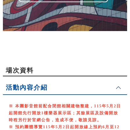
場次資料
活動內容介紹
※ 本團影音館前配合閉館相關建物整建，115年5月2日
起開館先行開放1樓樂器展示區；其餘展區及設備開放
時程另行於官網公告，造成不便，敬請見諒。
※ 預約團體導覽115年5月2日起開放線上預約6月至12