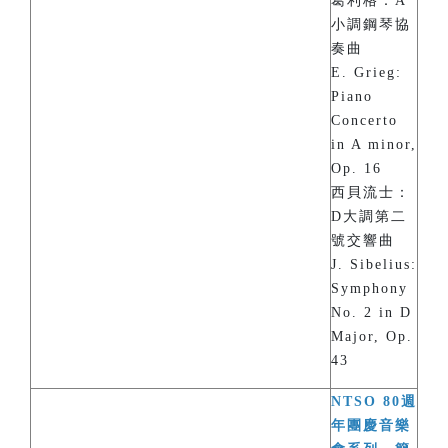
葛利格：A
小調鋼琴協
奏曲
E. Grieg:
Piano
Concerto
in A minor,
Op. 16
西貝流士：
D大調第二
號交響曲
J. Sibelius:
Symphony
No. 2 in D
Major, Op.
43
NTSO 80週
年團慶音樂