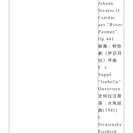
Johann
Strauss II:
Csárdás
aus "
Ritter
Pasman
",
Op.441
蘇佩：輕歌
劇《伊莎貝
拉》序曲
F. v.
Suppé:
“
Isabella
”
Ouverture
史特拉汶斯
基：火鳥組
曲(1945)
I.
Stravinsky:
Firebird