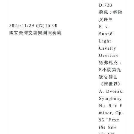
D.733
蘇佩：輕騎
兵序曲
2025/11/29 (六)15:00
F. v.
國立臺灣交響樂團演奏廳
Suppé:
Light
Cavalry
Overture
德弗札克：
E小調第九
號交響曲
《新世界》
A. Dvořák:
Symphony
No. 9 in E
minor, Op.
95 “
From
the New