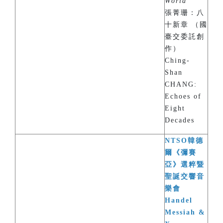
World
”
張菁珊：八
十新章 （國
臺交委託創
作）
Ching-
Shan
CHANG:
Echoes of
Eight
Decades
NTSO韓德
爾《彌賽
亞》選粹暨
聖誕交響音
樂會
Handel
Messiah &