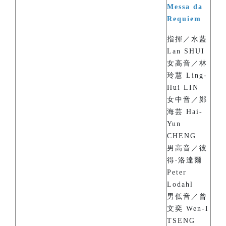
Messa da
Requiem
指揮／水藍
Lan SHUI
女高音／林
玲慧 Ling-
Hui LIN
女中音／鄭
海芸 Hai-
Yun
CHENG
男高音／彼
得‧洛達爾
Peter
Lodahl
男低音／曾
文奕 Wen-I
TSENG