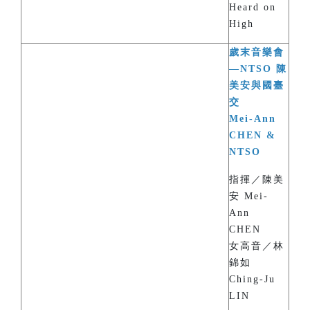
Heard on
High
歲末音樂會
—NTSO 陳
美安與國臺
交
Mei-Ann
CHEN &
NTSO
指揮／陳美
安 Mei-
Ann
CHEN
女高音／林
錦如
Ching-Ju
LIN