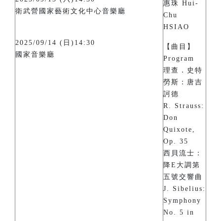
惠珠 Hui-
衛武營國家藝術文化中心音樂廳
Chu
HSIAO
2025/09/14 (日)14:30
【曲目】
國家音樂廳
Program
理查．史特
勞斯：唐吉
訶德
R. Strauss:
Don
Quixote,
Op. 35
西貝流士：
降E大調第
五號交響曲
J. Sibelius:
Symphony
No. 5 in