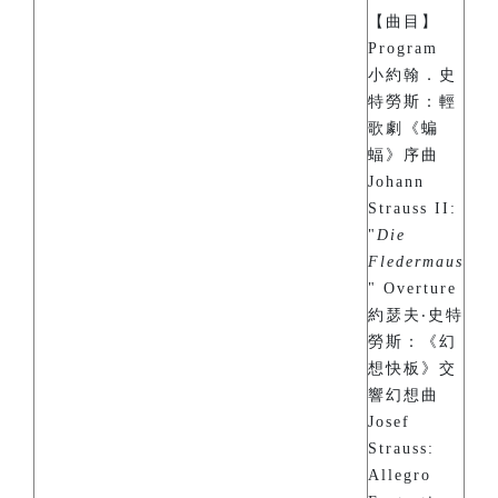
【曲目】
Program
小約翰．史
特勞斯：輕
歌劇《蝙
蝠》序曲
Johann
Strauss II:
"
Die
Fledermaus
" Overture
約瑟夫‧史特
勞斯：《幻
想快板》交
響幻想曲
Josef
Strauss:
Allegro