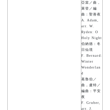
亞當／曲，
萊登／編
曲：聖善夜
A. Adam,
arr. W.
Ryden: O
Holy Night
伯納德：冬
日仙境
F. Bernard:
Winter
Wonderlan
d
葛魯伯／
曲，盧特／
編曲：平安
夜
F. Gruber,
arr. J.