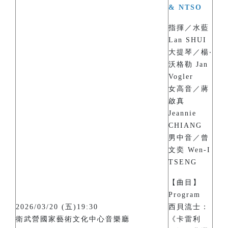
& NTSO
指揮／水藍
Lan SHUI
大提琴／楊‧
沃格勒 Jan
Vogler
女高音／蔣
啟真
Jeannie
CHIANG
男中音／曾
文奕 Wen-I
TSENG
【曲目】
Program
2026/03/20 (五)19:30
西貝流士：
衛武營國家藝術文化中心音樂廳
《卡雷利