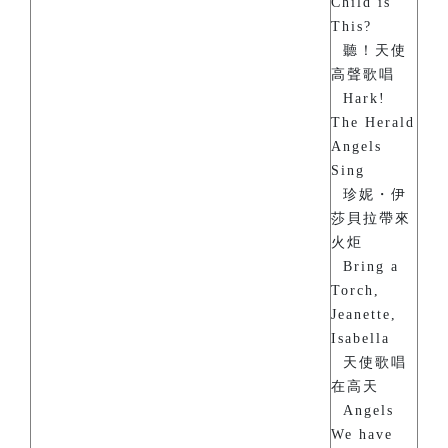
Child is
This?
聽！天使
高聲歌唱
Hark!
The Herald
Angels
Sing
珍妮・伊
莎貝拉帶來
火炬
Bring a
Torch,
Jeanette,
Isabella
天使歌唱
在高天
Angels
We have