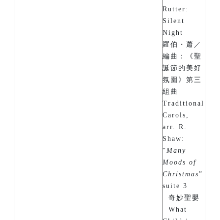
Rutter:
Silent
Night
羅伯・蕭／
編曲：《聖
誕節的美好
氛圍》第三
組曲
Traditional
Carols,
arr. R.
Shaw:
“
Many
Moods of
Christmas
”
suite 3
奇妙聖嬰
What