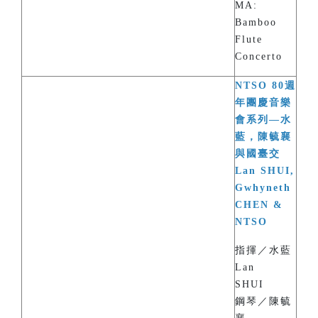
MA:
Bamboo
Flute
Concerto
NTSO 80週
年團慶音樂
會系列—水
藍，陳毓襄
與國臺交
Lan SHUI,
Gwhyneth
CHEN &
NTSO
指揮／水藍
Lan
SHUI
鋼琴／陳毓