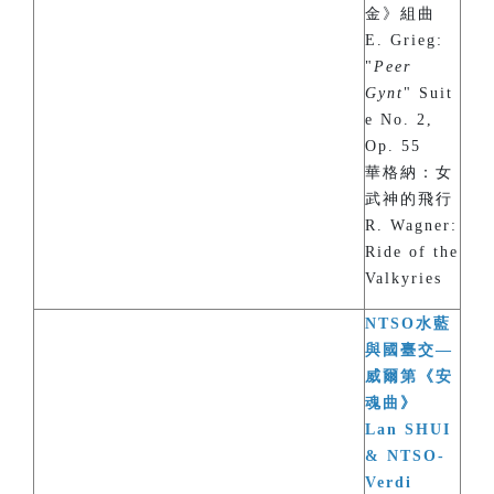
金》組曲
E. Grieg:
"
Peer
Gynt
" Suit
e No. 2,
Op. 55
華格納：女
武神的飛行
R. Wagner:
Ride of the
Valkyries
NTSO水藍
與國臺交—
威爾第《安
魂曲》
Lan SHUI
& NTSO-
Verdi