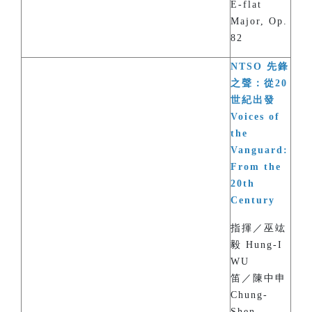
E-flat
Major, Op.
82
NTSO 先鋒
之聲：從20
世紀出發
Voices of
the
Vanguard:
From the
20th
Century
指揮／巫竑
毅 Hung-I
WU
笛／陳中申
Chung-
Shen