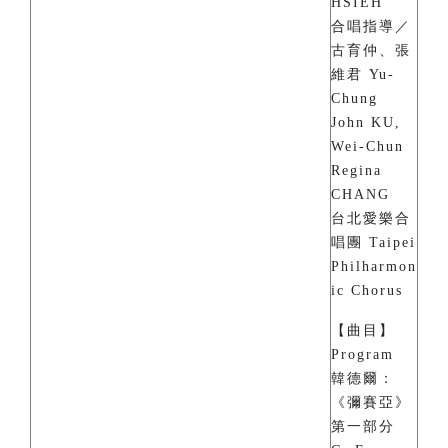
HSIEH
合唱指導／
古育仲、張
維君 Yu-
Chung
John KU,
Wei-Chun
Regina
CHANG
台北愛樂合
唱團 Taipei
Philharmon
ic Chorus
【曲目】
Program
韓德爾：
《彌賽亞》
第一部分