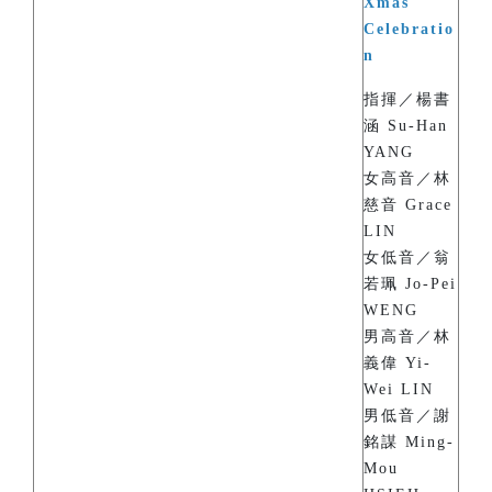
Xmas
Celebratio
n
指揮／楊書
涵 Su-Han
YANG
女高音／林
慈音 Grace
LIN
女低音／翁
若珮 Jo-Pei
WENG
男高音／林
義偉 Yi-
Wei LIN
男低音／謝
銘謀 Ming-
Mou