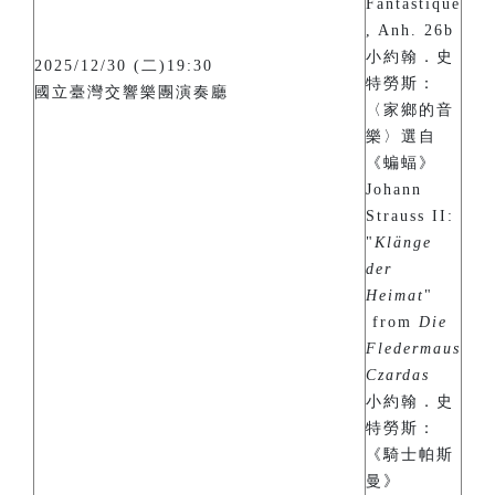
Fantastique
, Anh. 26b
小約翰．史
2025/12/30 (二)19:30
特勞斯：
國立臺灣交響樂團演奏廳
〈家鄉的音
樂〉選自
《蝙蝠》
Johann
Strauss II:
"
Klänge
der
Heimat
"
from
Die
Fledermaus
Czardas
小約翰．史
特勞斯：
《騎士帕斯
曼》