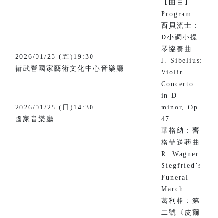
【曲目】
Program
西貝流士：
D小調小提
琴協奏曲
2026/01/23 (五)19:30
J. Sibelius:
衛武營國家藝術文化中心音樂廳
Violin
Concerto
in D
2026/01/25 (日)14:30
minor, Op.
國家音樂廳
47
華格納：齊
格菲送葬曲
R. Wagner:
Siegfried’s
Funeral
March
葛利格：第
二號《皮爾