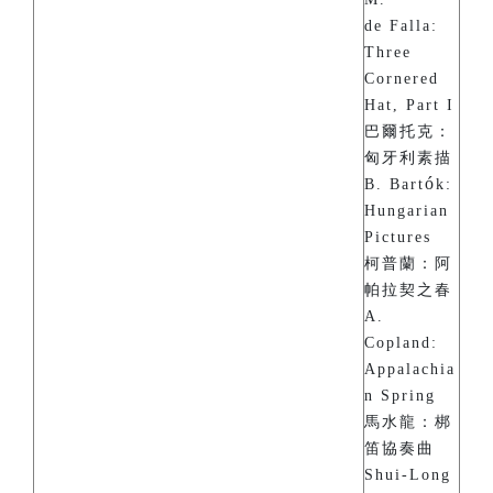
de Falla:
Three
Cornered
Hat, Part I
巴爾托克：
匈牙利素描
ó
B. Bart
k:
Hungarian
Pictures
柯普蘭：阿
帕拉契之春
A.
Copland:
Appalachia
n Spring
馬水龍：梆
笛協奏曲
Shui-Long