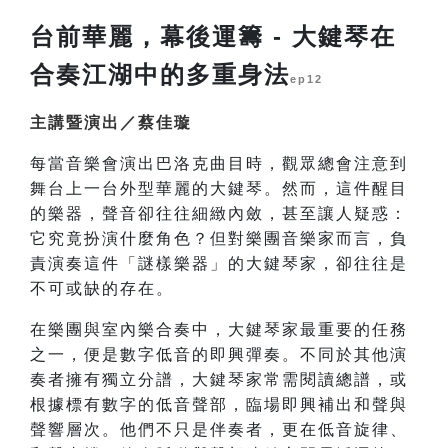
台前華麗，幕後運籌 - 大鍵琴在
合奏江湖中的多重身法
ep12
主講暨演出／蔡佳璇
每當音樂會演出巴洛克曲目時，觀眾總會注意到
舞台上一台外型華麗的大鍵琴。然而，這件醒目
的樂器，聲音卻往往細緻內斂，甚至讓人疑惑：
它究竟扮演什麼角色？但對樂團音樂家而言，負
責演奏這件「謎樣樂器」的大鍵琴家，卻往往是
不可或缺的存在。
在樂團與室內樂合奏中，大鍵琴家最重要的任務
之一，便是數字低音的即興彈奏。不同於其他演
奏者擁有獨立分譜，大鍵琴家常需閱讀總譜，或
根據標有數字的低音聲部，臨場即興補出和聲與
聲響層次。他們不只是伴奏者，更在低音旋律、