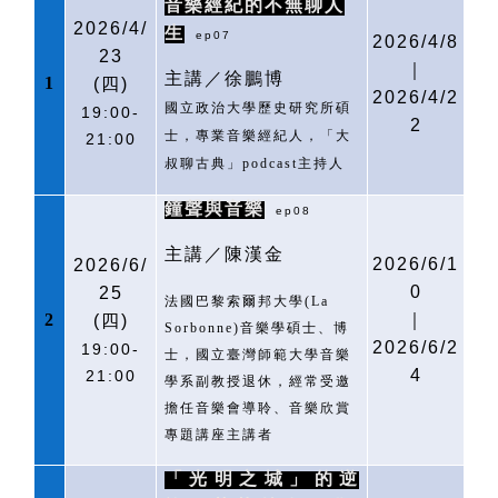
音樂經紀的不無聊人
2026/4/
生
ep07
2026/4/8
23
｜
主講／徐鵬博
1
(
四)
2026/4/2
國立政治大學歷史研究所碩
19:00-
2
士，專業音樂經紀人，「大
21:00
叔聊古典」
podcast
主持人
鐘聲與音樂
ep08
主講／陳漢金
2026/6/1
2026/6/
0
25
法國巴黎索爾邦大學
(La
2
｜
(
四)
Sorbonne)
音樂學碩士、博
2026/6/2
19:00-
士，國立臺灣師範大學音樂
4
21:00
學系副教授退休，經常受邀
擔任音樂會導聆、音樂欣賞
專題講座主講者
「光明之城」的逆