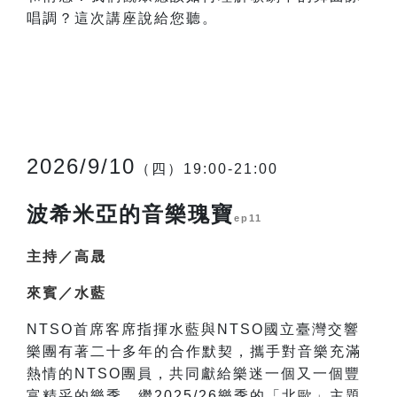
唱調？這次講座說給您聽。
2026/9/10
（四）19:00-21:00
波希米亞的音樂瑰寶
ep11
主持／高晟
來賓／水藍
NTSO
首席客席指揮水藍與NTSO國立臺灣交響
樂團有著二十多年的合作默契，攜手對音樂充滿
熱情的NTSO團員，共同獻給樂迷一個又一個豐
富精采的樂季。繼2025/26樂季的「北歐」主題