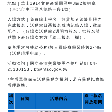
地點｜華山1914文創產業園區中3館2樓拱廳
（台北市中正區八德路一段1號）
入場方式｜免費線上報名，欲參加者須於期限內
完成報名，活動當日憑報名成功紀錄入場，敬請
配合。（各場次活動前2週開放報名，欲報名請
點擊下表各場次右方「線上報名」欄）。
※各場次可核給公務/教人員終身學習時數2小時
（活動現場申請）。
活動洽詢｜國立臺灣交響樂團企劃行銷組 04-
23330153，kt@ntso.gov.tw
*主辦單位保留活動異動之權利，若有異動以實際
辦理為準。
場
線上報名
日期
活動內容
次
開放期間