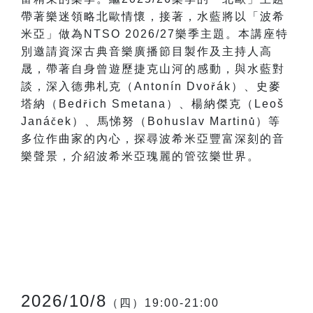
帶著樂迷領略北歐情懷，接著，水藍將以「波希
米亞」做為NTSO 2026/27樂季主題。本講座特
別邀請資深古典音樂廣播節目製作及主持人高
晟，帶著自身曾遊歷捷克山河的感動，與水藍對
談，深入德弗札克（Antonín Dvo
á
k
）、史麥
ř
塔納（Bed
ich Smetana
）、楊納傑克（Leoš
ř
Janá
ek
）、馬悌努（Bohuslav Martin
）等
č
ů
多位作曲家的內心，探尋波希米亞豐富深刻的音
樂聲景，介紹波希米亞瑰麗的管弦樂世界。
2026/10/8
（四）19:00-21:00