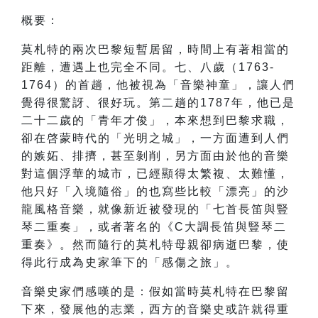
概要：
莫札特的兩次巴黎短暫居留，時間上有著相當的
距離，遭遇上也完全不同。七、八歲（1763-
1764）的首趟，他被視為「音樂神童」，讓人們
覺得很驚訝、很好玩。第二趟的1787年，他已是
二十二歲的「青年才俊」，本來想到巴黎求職，
卻在啓蒙時代的「光明之城」，一方面遭到人們
的嫉妬、排擠，甚至剝削，另方面由於他的音樂
對這個浮華的城市，已經顯得太繁複、太難懂，
他只好「入境隨俗」的也寫些比較「漂亮」的沙
龍風格音樂，就像新近被發現的「七首長笛與豎
琴二重奏」，或者著名的《C大調長笛與豎琴二
重奏》。然而隨行的莫札特母親卻病逝巴黎，使
得此行成為史家筆下的「感傷之旅」。
音樂史家們感嘆的是：假如當時莫札特在巴黎留
下來，發展他的志業，西方的音樂史或許就得重