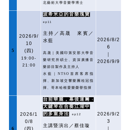
北藝術大學音樂學博士
波希米亞的音樂瑰寶
ep11
主持／高晟
來賓／
2026/9/
2026/8/2
水藍
10
6
5
(
四)
高晟｜美國印第安那大學音
｜
19:00-
樂研究所碩士、資深廣播音
2026/9/9
21:00
樂節目製作及主持人
水藍｜
NTSO
首席客席指
揮、新加坡交響樂團桂冠指
揮、哥本哈根愛樂榮譽指揮
台前華麗，幕後運籌
-
大鍵琴在合奏江湖中
的多重身法
2026/9/2
2026/1
ep12
3
0/8
主講暨演出／蔡佳璇
6
｜
(
四)