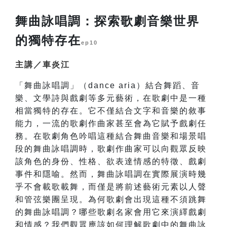
舞曲詠唱調：探索歌劇音樂世界
的獨特存在
ep10
主講／車炎江
「舞曲詠唱調」（dance aria）結合舞蹈、音
樂、文學詩與戲劇等多元藝術，在歌劇中是一種
相當獨特的存在。它不僅結合文字和音樂的敘事
能力，一流的歌劇作曲家甚至會為它賦予戲劇任
務。在歌劇角色吟唱這種結合舞曲音樂和場景唱
段的舞曲詠唱調時，歌劇作曲家可以向觀眾反映
該角色的身份、性格、欲表達情感的特徵、戲劇
事件和隱喻。然而，舞曲詠唱調在實際展演時幾
乎不會載歌載舞，而僅是將前述藝術元素以人聲
和管弦樂團呈現。為何歌劇會出現這種不須跳舞
的舞曲詠唱調？哪些歌劇名家會用它來演繹戲劇
和情感？我們觀眾應該如何理解歌劇中的舞曲詠