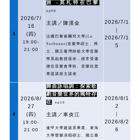
旅
–莫札特在巴黎
ep09
2026/7/
2026/7/1
主講／陳漢金
16
｜
3
(
四)
法國巴黎索爾邦大學
(La
2026/7/1
19:00-
Sorbonne)
音樂學碩士、博
5
21:00
士，國立臺灣師範大學音樂
學系副教授退休，經常受邀
擔任音樂會導聆、音樂欣賞
專題講座主講者
舞曲詠唱調：探索歌
劇音樂世界的獨特存
2026/8/1
2026/8/
在
ep10
2
27
4
｜
(
四)
主講／車炎江
2026/8/2
19:00-
逢甲大學建築系畢業、東海
6
21:00
大學聲樂演唱碩士、國立臺