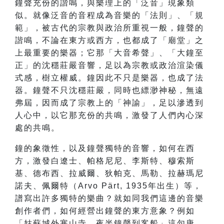
鐘聲充份的諧鳴，與樂理上的「泛音」現象類
似。就像泛音的音程成為音樂的「法則」、「規
範」，被古代的宗教與政治所重視一般，鐘聲的
諧鳴，不論在東方或西方，也都成了「廟堂」之
上最重要的樂器；它那「大音希聲」、「大鐘至
正」的沈穩莊嚴音響，足以為宗教或政治渲染儀
式感，樹立權威。鐘因此不只是樂器，也成了法
器。鐘聲不只沈穩莊嚴，同時也縹渺神秘，無遠
弗屆，因而成了宗教上的「神諭」，足以滲透到
人心中，以它那充份的共鳴，激發了人們內心深
處的共鳴。
鐘的象徵性，以及鐘聲獨特的音響，如何在西
方，激發白遼士、帕格尼尼、李斯特、穆索斯
基、德布西、拉威爾、狄帕克、馬勒、拉赫瑪尼
諾夫、佩爾特（Arvo Pärt, 1935年出生）等，
譜寫出許多獨特的樂曲？就如同我們這邊的音樂
創作者們，如何經營出鐘聲的東方意象？例如
「姑蘇城外寒山寺，夜半鐘聲到客船」這句唐