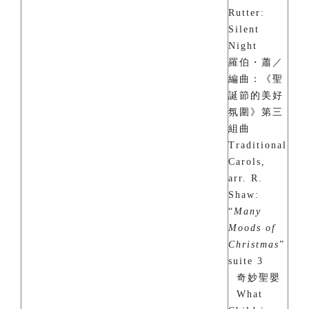
Rutter:
Silent
Night
羅伯・蕭／
編曲：《聖
誕節的美好
氛圍》第三
組曲
Traditional
Carols,
arr. R.
Shaw:
“
Many
Moods of
Christmas
”
suite 3
奇妙聖嬰
What