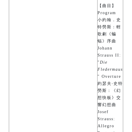
【曲目】
Program
小約翰．史
特勞斯：輕
歌劇《蝙
蝠》序曲
Johann
Strauss II:
"
Die
Fledermaus
" Overture
約瑟夫‧史特
勞斯：《幻
想快板》交
響幻想曲
Josef
Strauss:
Allegro