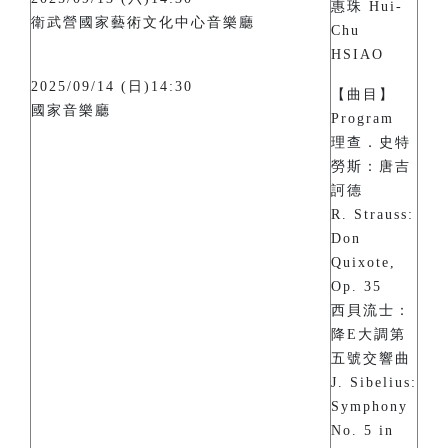
惠珠 Hui-
衛武營國家藝術文化中心音樂廳
Chu
HSIAO
2025/09/14 (日)14:30
【曲目】
國家音樂廳
Program
理查．史特
勞斯：唐吉
訶德
R. Strauss:
Don
Quixote,
Op. 35
西貝流士：
降E大調第
五號交響曲
J. Sibelius:
Symphony
No. 5 in