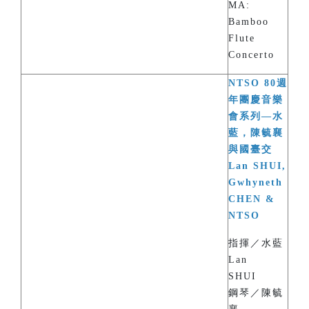
MA:
Bamboo
Flute
Concerto
NTSO 80週
年團慶音樂
會系列—水
藍，陳毓襄
與國臺交
Lan SHUI,
Gwhyneth
CHEN &
NTSO
指揮／水藍
Lan
SHUI
鋼琴／陳毓