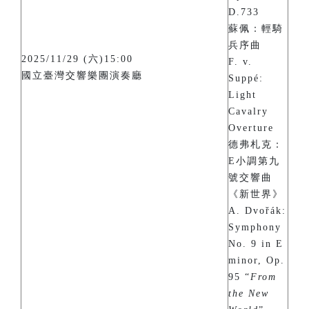
D.733
蘇佩：輕騎
兵序曲
2025/11/29 (六)15:00
F. v.
國立臺灣交響樂團演奏廳
Suppé:
Light
Cavalry
Overture
德弗札克：
E小調第九
號交響曲
《新世界》
A. Dvořák:
Symphony
No. 9 in E
minor, Op.
95 “
From
the New