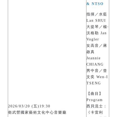
& NTSO
指揮／水藍
Lan SHUI
大提琴／楊‧
沃格勒 Jan
Vogler
女高音／蔣
啟真
Jeannie
CHIANG
男中音／曾
文奕 Wen-I
TSENG
【曲目】
Program
2026/03/20 (五)19:30
西貝流士：
衛武營國家藝術文化中心音樂廳
《卡雷利