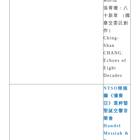
World
”
張菁珊：八
十新章 （國
臺交委託創
作）
Ching-
Shan
CHANG:
Echoes of
Eight
Decades
NTSO韓德
爾《彌賽
亞》選粹暨
聖誕交響音
樂會
Handel
Messiah &