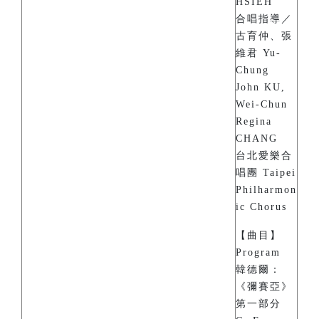
HSIEH
合唱指導／
古育仲、張
維君 Yu-
Chung
John KU,
Wei-Chun
Regina
CHANG
台北愛樂合
唱團 Taipei
Philharmon
ic Chorus
【曲目】
Program
韓德爾：
《彌賽亞》
第一部分