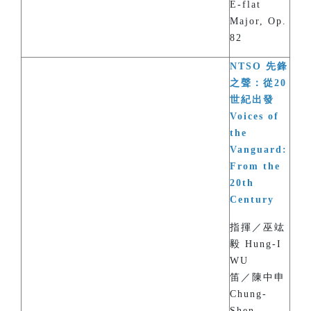
E-flat
Major, Op.
82
NTSO 先鋒
之聲：從20
世紀出發
Voices of
the
Vanguard:
From the
20th
Century
指揮／巫竑
毅 Hung-I
WU
笛／陳中申
Chung-
Shen