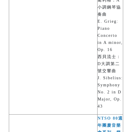
葛利格：A
小調鋼琴協
奏曲
E. Grieg:
Piano
Concerto
in A minor,
Op. 16
西貝流士：
D大調第二
號交響曲
J. Sibelius:
Symphony
No. 2 in D
Major, Op.
43
NTSO 80週
年團慶音樂