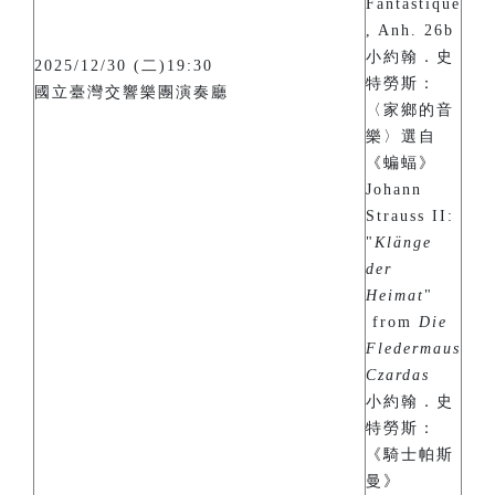
Fantastique
, Anh. 26b
小約翰．史
2025/12/30 (二)19:30
特勞斯：
國立臺灣交響樂團演奏廳
〈家鄉的音
樂〉選自
《蝙蝠》
Johann
Strauss II:
"
Klänge
der
Heimat
"
from
Die
Fledermaus
Czardas
小約翰．史
特勞斯：
《騎士帕斯
曼》