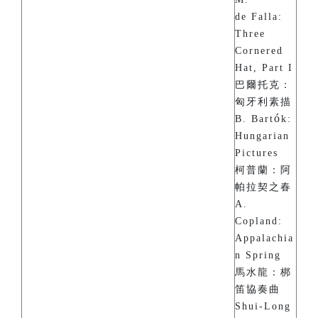
de Falla:
Three
Cornered
Hat, Part I
巴爾托克：
匈牙利素描
ó
B. Bart
k:
Hungarian
Pictures
柯普蘭：阿
帕拉契之春
A.
Copland:
Appalachia
n Spring
馬水龍：梆
笛協奏曲
Shui-Long