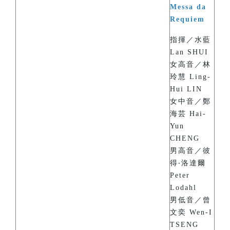
Messa da
Requiem
指揮／水藍
Lan SHUI
女高音／林
玲慧 Ling-
Hui LIN
女中音／鄭
海芸 Hai-
Yun
CHENG
男高音／彼
得‧洛達爾
Peter
Lodahl
男低音／曾
文奕 Wen-I
TSENG