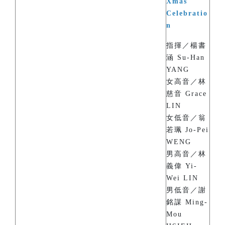
Xmas
Celebratio
n
指揮／楊書
涵 Su-Han
YANG
女高音／林
慈音 Grace
LIN
女低音／翁
若珮 Jo-Pei
WENG
男高音／林
義偉 Yi-
Wei LIN
男低音／謝
銘謀 Ming-
Mou