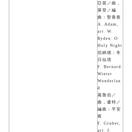
亞當／曲，
萊登／編
曲：聖善夜
A. Adam,
arr. W.
Ryden: O
Holy Night
伯納德：冬
日仙境
F. Bernard:
Winter
Wonderlan
d
葛魯伯／
曲，盧特／
編曲：平安
夜
F. Gruber,
arr. J.