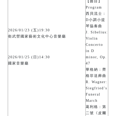
【曲目】
Program
西貝流士：
D小調小提
琴協奏曲
2026/01/23 (五)19:30
J. Sibelius:
衛武營國家藝術文化中心音樂廳
Violin
Concerto
in D
2026/01/25 (日)14:30
minor, Op.
國家音樂廳
47
華格納：齊
格菲送葬曲
R. Wagner:
Siegfried’s
Funeral
March
葛利格：第
二號《皮爾