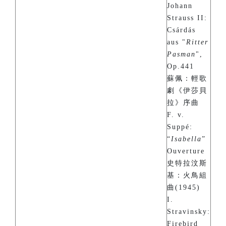
Johann
Strauss II:
Csárdás
aus "
Ritter
Pasman
",
Op.441
蘇佩：輕歌
劇《伊莎貝
拉》序曲
F. v.
Suppé:
“
Isabella
”
Ouverture
史特拉汶斯
基：火鳥組
曲(1945)
I.
Stravinsky:
Firebird