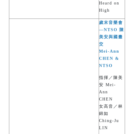
Heard on
High
歲末音樂會
—NTSO 陳
美安與國臺
交
Mei-Ann
CHEN &
NTSO
指揮／陳美
安 Mei-
Ann
CHEN
女高音／林
錦如
Ching-Ju
LIN