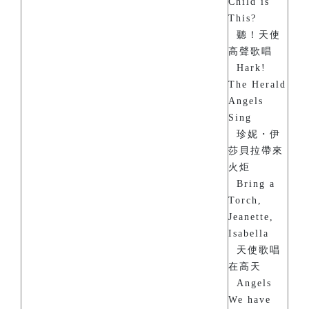
Child is
This?
聽！天使
高聲歌唱
Hark!
The Herald
Angels
Sing
珍妮・伊
莎貝拉帶來
火炬
Bring a
Torch,
Jeanette,
Isabella
天使歌唱
在高天
Angels
We have