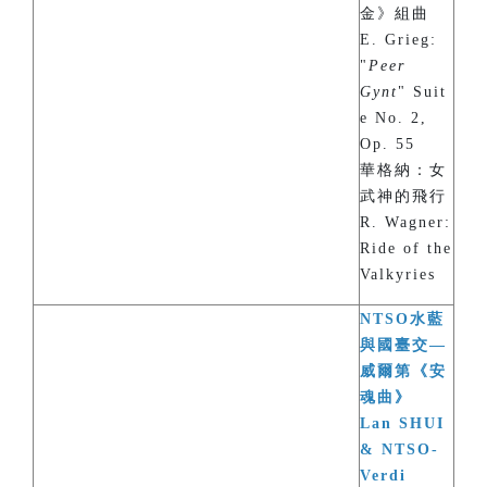
金》組曲
E. Grieg:
"
Peer
Gynt
" Suit
e No. 2,
Op. 55
華格納：女
武神的飛行
R. Wagner:
Ride of the
Valkyries
NTSO水藍
與國臺交—
威爾第《安
魂曲》
Lan SHUI
& NTSO-
Verdi